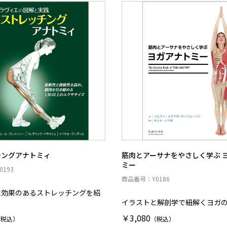
チングアナトミィ
筋肉とアーサナをやさしく学ぶ 
ミー
193
商品番号：Y0186
に効果のあるストレッチングを紹
イラストと解剖学で紐解くヨガ
￥3,080
（税込）
（税込）