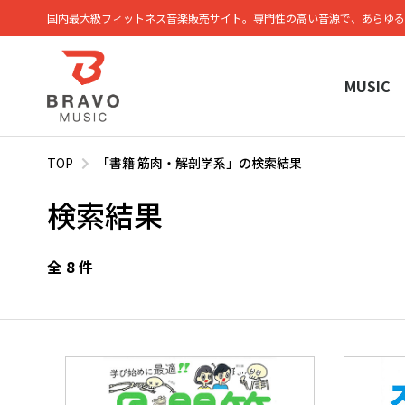
国内最大級フィットネス⾳楽販売サイト。専⾨性の⾼い⾳源で、あらゆる
MUSIC
TOP
「書籍 筋肉・解剖学系」の検索結果
検索結果
全
8
件