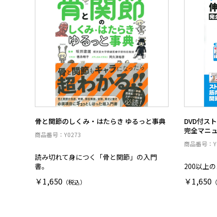
骨と関節のしくみ・はたらき ゆるっと事典
DVD付ス
完全マニ
商品番号：Y0273
商品番号：Y0
読み切れて身につく「骨と関節」の入門
書。
200以上
￥1,650
￥1,650
（税込）