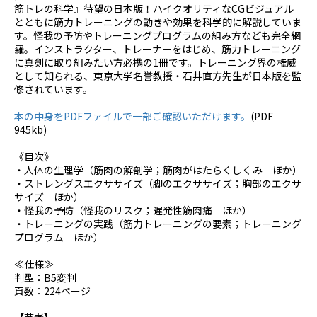
筋トレの科学』待望の日本版！ハイクオリティなCGビジュアル
とともに筋力トレーニングの動きや効果を科学的に解説していま
す。怪我の予防やトレーニングプログラムの組み方なども完全網
羅。インストラクター、トレーナーをはじめ、筋力トレーニング
に真剣に取り組みたい方必携の1冊です。トレーニング界の権威
として知られる、東京大学名誉教授・石井直方先生が日本版を監
修されています。
本の中身をPDFファイルで一部ご確認いただけます。
(PDF
945kb)
《目次》
・人体の生理学（筋肉の解剖学；筋肉がはたらくしくみ ほか）
・ストレングスエクササイズ（脚のエクササイズ；胸部のエクサ
サイズ ほか）
・怪我の予防（怪我のリスク；遅発性筋肉痛 ほか）
・トレーニングの実践（筋力トレーニングの要素；トレーニング
プログラム ほか）
≪仕様≫
判型：B5変判
頁数：224ページ