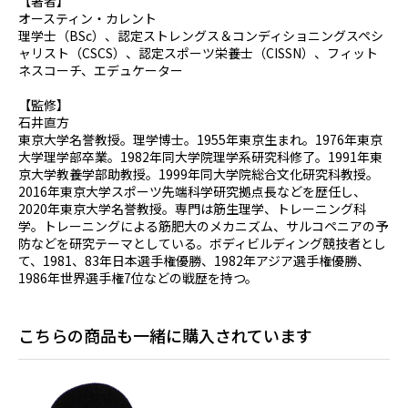
【著者】
オースティン・カレント
理学士（BSc）、認定ストレングス＆コンディショニングスペシ
ャリスト（CSCS）、認定スポーツ栄養士（CISSN）、フィット
ネスコーチ、エデュケーター
【監修】
石井直方
東京大学名誉教授。理学博士。1955年東京生まれ。1976年東京
大学理学部卒業。1982年同大学院理学系研究科修了。1991年東
京大学教養学部助教授。1999年同大学院総合文化研究科教授。
2016年東京大学スポーツ先端科学研究拠点長などを歴任し、
2020年東京大学名誉教授。専門は筋生理学、トレーニング科
学。トレーニングによる筋肥大のメカニズム、サルコペニアの予
防などを研究テーマとしている。ボディビルディング競技者とし
て、1981、83年日本選手権優勝、1982年アジア選手権優勝、
1986年世界選手権7位などの戦歴を持つ。
こちらの商品も一緒に購入されています