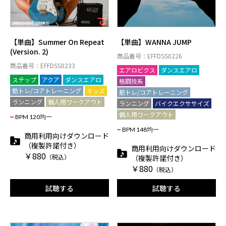
【単曲】Summer On Repeat
【単曲】WANNA JUMP
(Version. 2)
商品番号：EFFDSS0226
商品番号：EFFDSS0233
エアロビクス
ダンスエアロ
ステップ
アクア
ダンスエアロ
格闘技系
筋トレ/コアトレーニング
キッズ
筋トレ/コアトレーニング
ランニング
個人用ワークアウト
ランニング
バイクエクササイズ
個人用ワークアウト
BPM 120均一
BPM 148均一
商用利用向けダウンロード
（複製許諾付き）
商用利用向けダウンロード
￥880
（税込）
（複製許諾付き）
￥880
（税込）
試聴する
試聴する