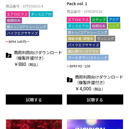
Pack vol. 1
商品番号：EFFDSS0214
商品番号：EFFDSP026
エアロビクス
ダンスエアロ
エアロビクス
ステップ
アクア
格闘技系
ダンスエアロ
格闘技系
シニア
筋トレ/コアトレーニング
筋トレ/コアトレーニング
バイクエクササイズ
機能改善/調整系
ランニング
BPM 145均一
バイクエクササイズ
個人用ワークアウト
商用利用向けダウンロード
（複製許諾付き）
クールダウン/ストレッチ
￥880
（税込）
BPM 90 - 128
商用利用向けダウンロード
（複製許諾付き）
￥4,000
（税込）
試聴する
試聴する