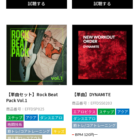
試聴する
試聴する
【単曲セット】Rock Beat
【単曲】DYNAMITE
Pack Vol.1
商品番号：EFFDSS0203
商品番号：EFFDSP025
エアロビクス
ステップ
アクア
ステップ
アクア
ダンスエアロ
ダンスエアロ
格闘技系
筋トレ/コアトレーニング
筋トレ/コアトレーニング
キッズ
BPM 120均一
個人用ワークアウト