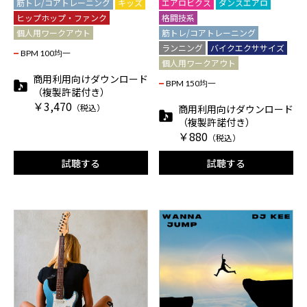
筋トレ/コアトレーニング
キッズ
エアロビクス
ダンスエアロ
ヒップホップ・ファンク
格闘技系
個人用ワークアウト
筋トレ/コアトレーニング
ランニング
バイクエクササイズ
BPM 100均一
個人用ワークアウト
商用利用向けダウンロード
BPM 150均一
（複製許諾付き）
￥3,470
（税込）
商用利用向けダウンロード
（複製許諾付き）
￥880
（税込）
試聴する
試聴する