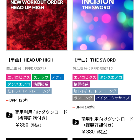
【単曲】HEAD UP HIGH
【単曲】THE SWORD
商品番号：EFFDSS0213
商品番号：EFFDSS0212
エアロビクス
ステップ
アクア
エアロビクス
ダンスエアロ
ダンスエアロ
格闘技系
格闘技系
筋トレ/コアトレーニング
筋トレ/コアトレーニング
ランニング
バイクエクササイズ
BPM 120均一
BPM 140均一
商用利用向けダウンロード
（複製許諾付き）
商用利用向けダウンロード
￥880
（複製許諾付き）
（税込）
￥880
（税込）