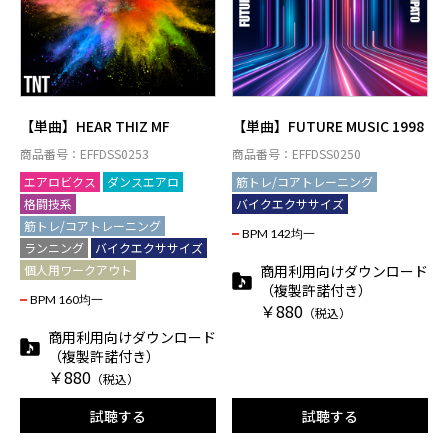
【単曲】HEAR THIZ MF
【単曲】FUTURE MUSIC 1998
商品番号：EFFDSS0253
商品番号：EFFDSS0250
エアロビクス
ダンスエアロ
筋トレ/コアトレーニング
格闘技系
バイクエクササイズ
筋トレ/コアトレーニング
BPM 142均一
ランニング
バイクエクササイズ
個人用ワークアウト
商用利用向けダウンロード
（複製許諾付き）
BPM 160均一
￥880
（税込）
商用利用向けダウンロード
（複製許諾付き）
￥880
（税込）
試聴する
試聴する