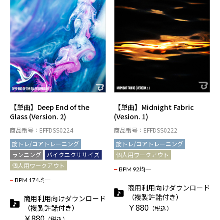
【単曲】Deep End of the
【単曲】Midnight Fabric
Glass (Version. 2)
(Vesion. 1)
商品番号：EFFDSS0224
商品番号：EFFDSS0222
筋トレ/コアトレーニング
筋トレ/コアトレーニング
ランニング
バイクエクササイズ
個人用ワークアウト
個人用ワークアウト
BPM 92均一
BPM 174均一
商用利用向けダウンロード
（複製許諾付き）
商用利用向けダウンロード
￥880
（複製許諾付き）
（税込）
￥880
（税込）