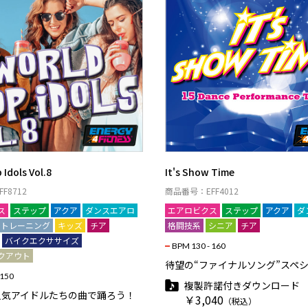
 Idols Vol.8
It's Show Time
F8712
商品番号：EFF4012
ス
ステップ
アクア
ダンスエアロ
エアロビクス
ステップ
アクア
ダ
アトレーニング
キッズ
チア
格闘技系
シニア
チア
バイクエクササイズ
BPM 130 - 160
クアウト
待望の“ファイナルソング”スペシ
 150
複製許諾付きダウンロード
人気アイドルたちの曲で踊ろう！
￥3,040
（税込）