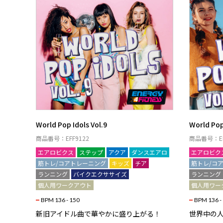
World Pop Idols Vol.9
World Pop
商品番号：EFF9122
商品番号：EF
エアロビクス
ステップ
アクア
ダンスエアロ
エアロビク
筋トレ/コアトレーニング
キッズ
チア
筋トレ/コ
ランニング
バイクエクササイズ
ランニング
個人用ワークアウト
個人用ワー
BPM 136 - 150
BPM 136 -
新旧アイドル曲で華やかに盛り上がる！
世界中の