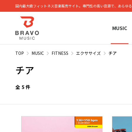
国内最大級フィットネス⾳楽販売サイト。専⾨性の⾼い⾳源で、あらゆる
MUSIC
TOP
MUSIC
FITNESS
エクササイズ
チア
チア
全
5
件