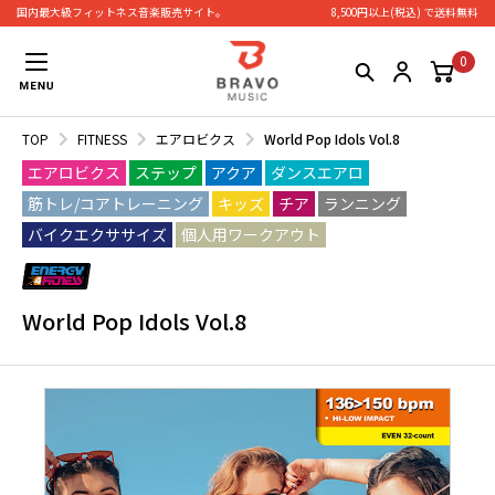
国内最大級フィットネス⾳楽販売サイト。
8,500円以上(税込) で送料無料
0
TOP
FITNESS
エアロビクス
World Pop Idols Vol.8
エアロビクス
ステップ
アクア
ダンスエアロ
筋トレ/コアトレーニング
キッズ
チア
ランニング
バイクエクササイズ
個人用ワークアウト
World Pop Idols Vol.8