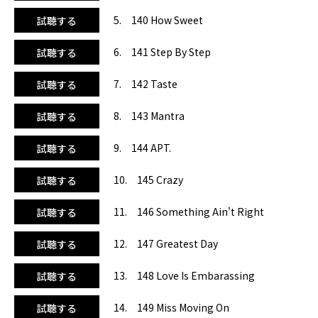
があり、レッスン中もみんなを引っ張ってくれる1曲です。9
曲目には、TikTokでもどこでも大人気のブルーノ・マーズ&
5. 140 How Sweet
試聴する
ロゼ『アパトゥ.』。子供から大人まで知っているこの曲はレ
ッスン中に口ずさむ方もいて、会場が大いに盛り上がりまし
6. 141 Step By Step
試聴する
た。そして、ラスト15曲目はK-POPで締め！KATSEYE『タ
ッチ』は、一度聴くとクセになる曲。MVの個性的な振り付
7. 142 Taste
試聴する
けも可愛く、最後まで楽しくレッスンを終えられます。この
アルバムは、どの曲もテンションをしっかり引き上げてくれ
8. 143 Mantra
試聴する
るアレンジ。1曲が4分程度あるので、単曲使いやファイナル
ソングとしてもご活用ください。持っていて損なし、どこで
9. 144 APT.
試聴する
も大活躍してくれるアルバムです。
10. 145 Crazy
試聴する
11. 146 Something Ain't Right
試聴する
12. 147 Greatest Day
試聴する
13. 148 Love Is Embarassing
試聴する
14. 149 Miss Moving On
試聴する