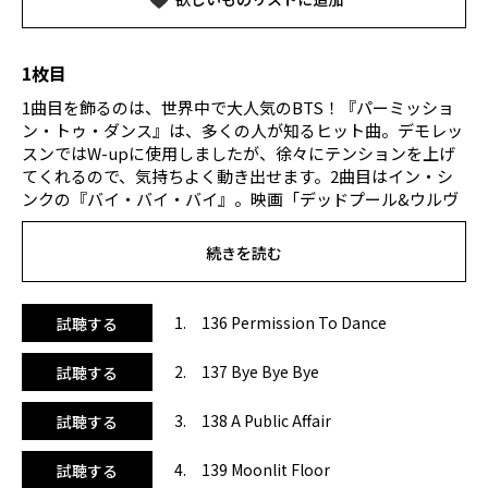
1枚目
1曲目を飾るのは、世界中で大人気のBTS！『パーミッショ
ン・トゥ・ダンス』は、多くの人が知るヒット曲。デモレッ
スンではW-upに使用しましたが、徐々にテンションを上げ
てくれるので、気持ちよく動き出せます。2曲目はイン・シ
ンクの『バイ・バイ・バイ』。映画「デッドプール&ウルヴ
ァリン」の劇中で踊られていたことでも有名なこの曲は、マ
ーベル好きにはたまらない1曲。レッスンに参加した男性陣
続きを読む
からも「好き！」という声が多く上がりました。5曲目、大
人気のNewJeans『ハウ・スウィート』は、原曲よりもアッ
プテンポなアレンジで、レッスン中のテンションをさらに引
1. 136 Permission To Dance
試聴する
き上げてくれます。振り付けを参考にしてみるのも楽しいで
すよね。6曲目は、アイドルの先駆けとも言えるニュー・キ
2. 137 Bye Bye Bye
試聴する
ッズ・オン・ザ・ブロックの『ステップ・バイ・ステッ
プ』。少し懐かしさを感じるナンバーで、アレンジが良くレ
3. 138 A Public Affair
試聴する
ッスンにも取り入れやすい仕上がりになっています。8曲目
はBLACKPINK・ジェニーの『マントラ』。原曲よりアップ
4. 139 Moonlit Floor
試聴する
テンポで、どこかクセになる心地よさが魅力的。グルーヴ感