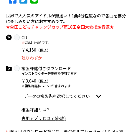
世界で大人気のアイドルが勢揃い！1曲4分程度なので各曲を存分
に楽しみたい方におすすめです。
★全国こどもチャレンジカップ第18回全国大会指定音源★
CD
※
CDは 1枚組です。
￥4,150
（税込）
残りわずか
複製許諾付きダウンロード
インストラクター等業務で使用する方
￥3,040
（税込）
※複製許諾料 ￥150 が含まれます
複製許諾とは？
専用アプリとは？(必読)
※
個人用ダウンロード商品や、デジタルプレーヤー／CD-Rへ複