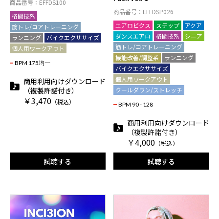
商品番号：EFFDS100
商品番号：EFFDSP026
格闘技系
エアロビクス
ステップ
アクア
筋トレ/コアトレーニング
ダンスエアロ
格闘技系
シニア
ランニング
バイクエクササイズ
筋トレ/コアトレーニング
個人用ワークアウト
機能改善/調整系
ランニング
BPM 175均一
バイクエクササイズ
個人用ワークアウト
商用利用向けダウンロード
（複製許諾付き）
クールダウン/ストレッチ
￥3,470
（税込）
BPM 90 - 128
商用利用向けダウンロード
（複製許諾付き）
￥4,000
（税込）
試聴する
試聴する