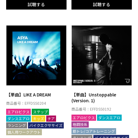
試聴する
試聴する
【単曲】LIKE A DREAM
【単曲】Unstoppable
(Version. 1)
商品番号：EFFDSS0204
商品番号：EFFDSS0192
エアロビクス
ステップ
エアロビクス
ダンスエアロ
ダンスエアロ
キッズ
チア
格闘技系
ランニング
バイクエクササイズ
筋トレ/コアトレーニング
個人用ワークアウト
ランニング
バイクエクササイズ