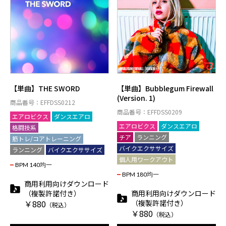
【単曲】THE SWORD
【単曲】Bubblegum Firewall
(Version. 1)
商品番号：EFFDSS0212
商品番号：EFFDSS0209
エアロビクス
ダンスエアロ
エアロビクス
ダンスエアロ
格闘技系
チア
ランニング
筋トレ/コアトレーニング
バイクエクササイズ
ランニング
バイクエクササイズ
個人用ワークアウト
BPM 140均一
BPM 180均一
商用利用向けダウンロード
（複製許諾付き）
商用利用向けダウンロード
￥880
（複製許諾付き）
（税込）
￥880
（税込）