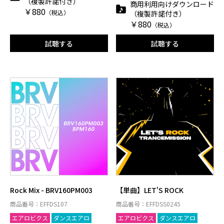
（複製許諾付き）
商用利用向けダウンロード
￥880
（税込）
（複製許諾付き）
￥880
（税込）
試聴する
試聴する
Rock Mix - BRV160PM003
【単曲】LET'S ROCK
商品番号：EFFDS107
商品番号：EFFDSS0245
エアロビクス
ダンスエアロ
エアロビクス
ダンスエアロ