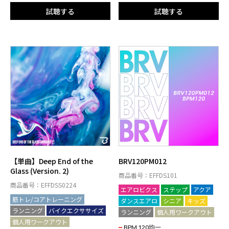
試聴する
試聴する
【単曲】Deep End of the
BRV120PM012
Glass (Version. 2)
商品番号：EFFDS101
商品番号：EFFDSS0224
エアロビクス
ステップ
アクア
筋トレ/コアトレーニング
ダンスエアロ
シニア
キッズ
ランニング
バイクエクササイズ
ランニング
個人用ワークアウト
個人用ワークアウト
BPM 120均一