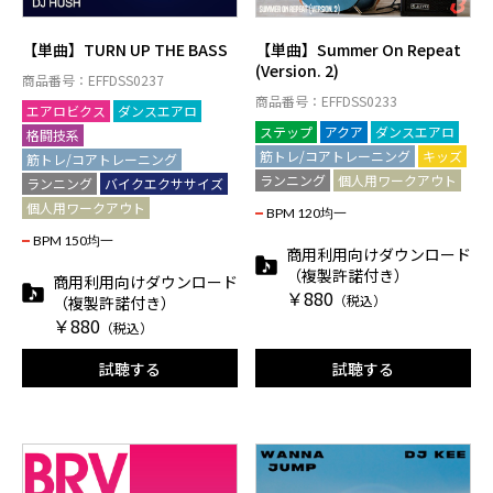
【単曲】TURN UP THE BASS
【単曲】Summer On Repeat
(Version. 2)
商品番号：EFFDSS0237
商品番号：EFFDSS0233
エアロビクス
ダンスエアロ
ステップ
アクア
ダンスエアロ
格闘技系
筋トレ/コアトレーニング
キッズ
筋トレ/コアトレーニング
ランニング
個人用ワークアウト
ランニング
バイクエクササイズ
個人用ワークアウト
BPM 120均一
BPM 150均一
商用利用向けダウンロード
（複製許諾付き）
商用利用向けダウンロード
￥880
（税込）
（複製許諾付き）
￥880
（税込）
試聴する
試聴する