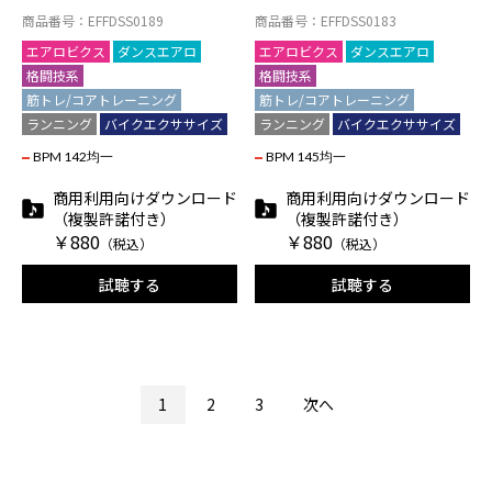
商品番号：EFFDSS0189
商品番号：EFFDSS0183
エアロビクス
ダンスエアロ
エアロビクス
ダンスエアロ
格闘技系
格闘技系
筋トレ/コアトレーニング
筋トレ/コアトレーニング
ランニング
バイクエクササイズ
ランニング
バイクエクササイズ
BPM 142均一
BPM 145均一
商用利用向けダウンロード
商用利用向けダウンロード
（複製許諾付き）
（複製許諾付き）
￥880
￥880
（税込）
（税込）
試聴する
試聴する
1
2
3
次へ