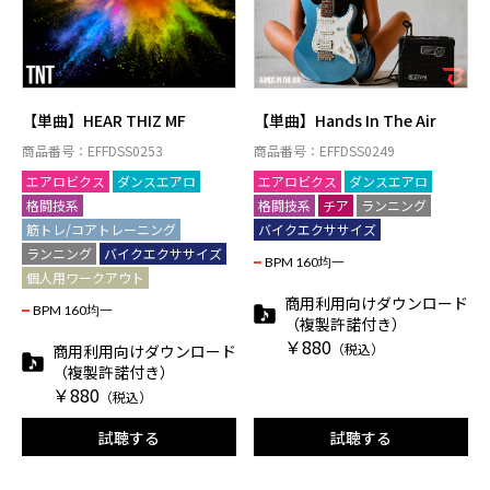
【単曲】HEAR THIZ MF
【単曲】Hands In The Air
商品番号：EFFDSS0253
商品番号：EFFDSS0249
エアロビクス
ダンスエアロ
エアロビクス
ダンスエアロ
格闘技系
格闘技系
チア
ランニング
筋トレ/コアトレーニング
バイクエクササイズ
ランニング
バイクエクササイズ
BPM 160均一
個人用ワークアウト
商用利用向けダウンロード
BPM 160均一
（複製許諾付き）
￥880
（税込）
商用利用向けダウンロード
（複製許諾付き）
￥880
（税込）
試聴する
試聴する