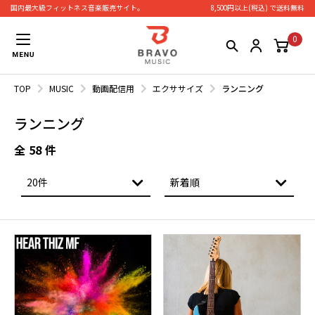
国内最大級フィットネス⾳楽販売サイト。
8,500円以上(税込) で送料無料
0
TOP
MUSIC
動画配信用
エクササイズ
ランニング
ランニング
全
58
件