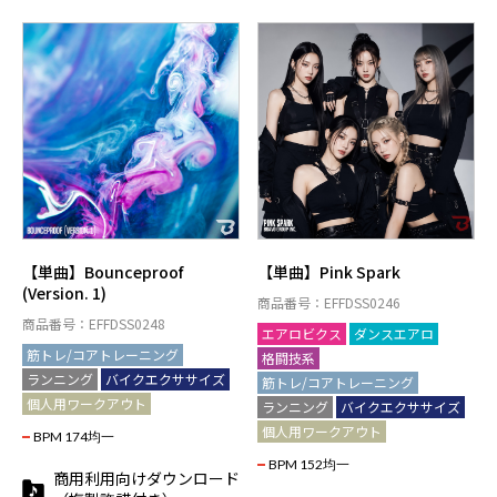
【単曲】Bounceproof
【単曲】Pink Spark
(Version. 1)
商品番号：EFFDSS0246
商品番号：EFFDSS0248
エアロビクス
ダンスエアロ
筋トレ/コアトレーニング
格闘技系
ランニング
バイクエクササイズ
筋トレ/コアトレーニング
個人用ワークアウト
ランニング
バイクエクササイズ
個人用ワークアウト
BPM 174均一
BPM 152均一
商用利用向けダウンロード