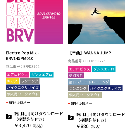
Electro Pop Mix -
【単曲】WANNA JUMP
BRV145PM010
商品番号：EFFDSS0226
商品番号：EFFDS102
エアロビクス
ダンスエアロ
エアロビクス
ダンスエアロ
格闘技系
キッズ
ランニング
筋トレ/コアトレーニング
バイクエクササイズ
ランニング
バイクエクササイズ
個人用ワークアウト
個人用ワークアウト
BPM 145均一
BPM 148均一
商用利用向けダウンロード
商用利用向けダウンロード
（複製許諾付き）
（複製許諾付き）
￥3,470
￥880
（税込）
（税込）