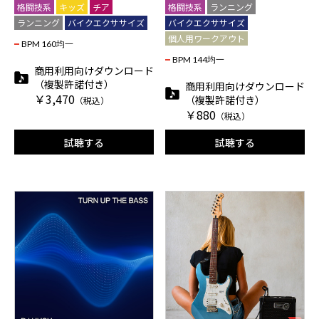
格闘技系
キッズ
チア
格闘技系
ランニング
ランニング
バイクエクササイズ
バイクエクササイズ
個人用ワークアウト
BPM 160均一
BPM 144均一
商用利用向けダウンロード
（複製許諾付き）
商用利用向けダウンロード
￥3,470
（複製許諾付き）
（税込）
￥880
（税込）
試聴する
試聴する