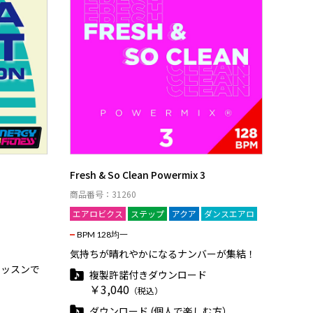
Fresh & So Clean Powermix 3
商品番号：31260
エアロビクス
ステップ
アクア
ダンスエアロ
BPM 128均一
気持ちが晴れやかになるナンバーが集結！
レッスンで
複製許諾付きダウンロード
￥3,040
（税込）
ダウンロード (個人で楽しむ方）