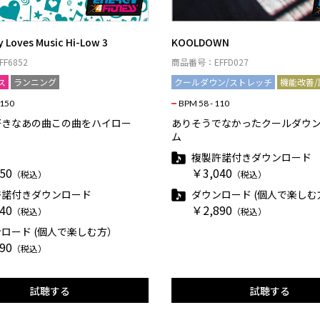
 Loves Music Hi-Low 3
KOOLDOWN
F6852
商品番号：EFFD027
ス
ランニング
クールダウン/ストレッチ
機能改善/
 150
BPM 58 - 110
好きなあの曲この曲をハイロー
ありそうでなかったクールダウ
ム
複製許諾付きダウンロード
50
￥3,040
（税込）
（税込）
許諾付きダウンロード
ダウンロード (個人で楽しむ
40
￥2,890
（税込）
（税込）
ロード (個人で楽しむ方）
90
（税込）
試聴する
試聴する