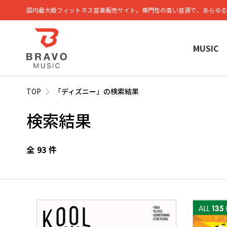
国内最大級フィットネス⾳楽販売サイト。専⾨性の⾼い⾳源で、あらゆる
MUSIC
TOP
「ディズニー」の検索結果
検索結果
全
93
件