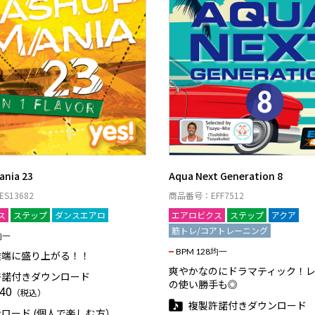
ania 23
Aqua Next Generation 8
S13682
商品番号：EFF7512
ス
ステップ
ダンスエアロ
エアロビクス
ステップ
アクア
筋トレ/コアトレーニング
均一
BPM 128均一
途端に盛り上がる！！
爽やかなのにドラマティック！
許諾付きダウンロード
の使い勝手も◎
40
（税込）
複製許諾付きダウンロード
ロード (個人で楽しむ方）