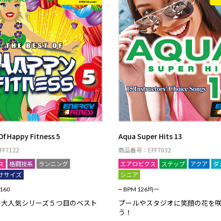
Of Happy Fitness 5
Aqua Super Hits 13
F7122
商品番号：EFF7032
ス
格闘技系
ランニング
エアロビクス
ステップ
アクア
ダ
ササイズ
シニア
 160
BPM 126均一
の大人気シリーズ５つ目のベスト
プールやスタジオに笑顔の花を
う！