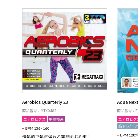
Aerobics Quarterly 23
Aqua Next
商品番号：MTX0482
商品番号：EF
エアロビクス
格闘技系
エアロビク
筋トレ/コ
BPM 136 - 160
BPM 128
情熱的で熱気溢れる空間をお約束！