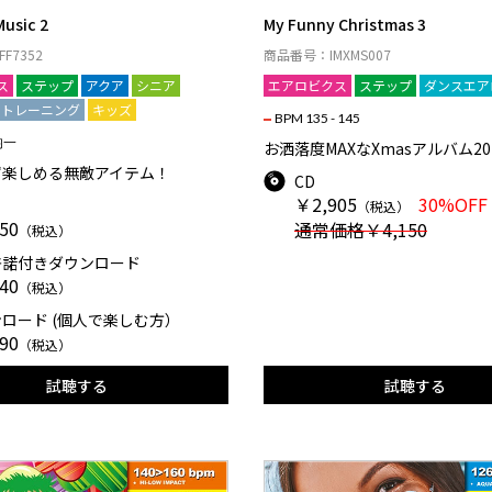
Music 2
My Funny Christmas 3
F7352
商品番号：IMXMS007
ス
ステップ
アクア
シニア
エアロビクス
ステップ
ダンスエア
アトレーニング
キッズ
BPM 135 - 145
均一
お洒落度MAXなXmasアルバム20
ず楽しめる無敵アイテム！
CD
￥2,905
30%OFF
（税込）
50
通常価格￥4,150
（税込）
許諾付きダウンロード
40
（税込）
ロード (個人で楽しむ方）
90
（税込）
試聴する
試聴する