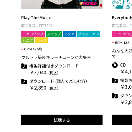
Play The Music
Everybody
商品番号：EFF6932
商品番号：EF
エアロビクス
ステップ
アクア
ダンスエアロ
エアロビク
シニア
キッズ
BPM 136 -
BPM 126均一
みんな大
で！
ウルトラ級のキラーチューンが大集合！
CD
複製許諾付きダウンロード
￥4,1
￥3,040
（税込）
複製
ダウンロード (個人で楽しむ方）
￥3,0
￥2,890
（税込）
ダウン
￥2,8
試聴する