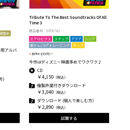
Tribute To The Best Soundtracks Of All
Time 3
商品番号：EFF6782
調整系
エアロビクス
ステップ
アクア
シニア
筋トレ/コアトレーニング
キッズ
ン用アルバ
BPM 135均一
今作はディズニー映画多めでワクワク♪
CD
￥4,150
（税込）
方）
複製許諾付きダウンロード
￥3,040
（税込）
ダウンロード (個人で楽しむ方）
￥2,890
（税込）
試聴する