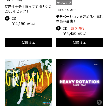
ランニング
話題性十分！持ってて損ナシの
BPM 160均一
2025年ヒッツ！
モチベーションを高める中毒性
CD
の高い選曲！
￥4,150
（税込）
CD
売り切れ
￥4,450
（税込）
試聴する
試聴する