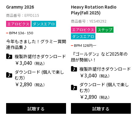
Grammy 2026
Heavy Rotation Radio
Play(Fall 2025)
商品番号：EFFD115
商品番号：YES49292
エアロビクス
ダンスエアロ
エアロビクス
ステップ
BPM 136 - 150
ダンスエアロ
今年もきました！グラミー賞関
BPM 128均一
連作品集♪
『ゴールデン』など2025年の
複製許諾付きダウンロード
顔が勢揃い！
￥3,040
（税込）
複製許諾付きダウンロード
ダウンロード (個人で楽し
￥3,040
（税込）
む方）
￥2,890
ダウンロード (個人で楽し
（税込）
む方）
￥2,890
（税込）
試聴する
試聴する