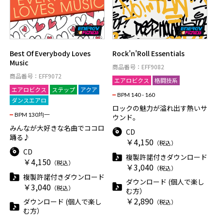
Best Of Everybody Loves
Rock'n'Roll Essentials
Music
商品番号：EFF9082
商品番号：EFF9072
エアロビクス
格闘技系
エアロビクス
ステップ
アクア
BPM 140 - 160
ダンスエアロ
ロックの魅力が溢れ出す熱いサ
BPM 130均一
ウンド。
みんなが大好きな名曲でココロ
CD
踊る♪
￥4,150
（税込）
CD
複製許諾付きダウンロード
￥4,150
（税込）
￥3,040
（税込）
複製許諾付きダウンロード
ダウンロード (個人で楽し
￥3,040
（税込）
む方）
￥2,890
ダウンロード (個人で楽し
（税込）
む方）