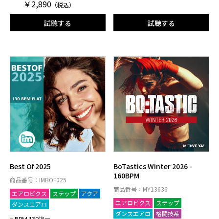
￥2,890
（税込）
試聴する
試聴する
Best Of 2025
BoTastics Winter 2026 -
160BPM
商品番号：IMBOF025
商品番号：MY13636
エアロビクス
ステップ
アクア
エアロビクス
ステップ
ダンスエアロ
ダンスエアロ
格闘技系
BPM 130均一