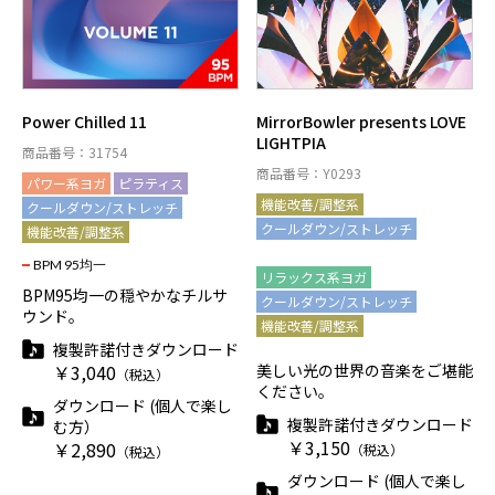
Power Chilled 11
MirrorBowler presents LOVE
LIGHTPIA
商品番号：31754
商品番号：Y0293
パワー系ヨガ
ピラティス
機能改善/調整系
クールダウン/ストレッチ
クールダウン/ストレッチ
機能改善/調整系
リラックス系ヨガ
BPM 95均一
リラックス系ヨガ
BPM95均一の穏やかなチルサ
クールダウン/ストレッチ
ウンド。
機能改善/調整系
複製許諾付きダウンロード
￥3,040
美しい光の世界の音楽をご堪能
（税込）
ください。
ダウンロード (個人で楽し
複製許諾付きダウンロード
む方）
￥3,150
￥2,890
（税込）
（税込）
ダウンロード (個人で楽し