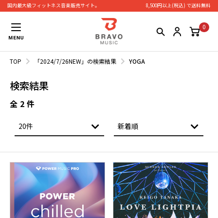
国内最大級フィットネス⾳楽販売サイト。
8,500円以上(税込) で送料無料
0
TOP
「2024/7/26NEW」の検索結果
YOGA
検索結果
全
2
件