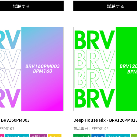
試聴する
試聴する
- BRV160PM003
Deep House Mix - BRV120PM01
FDS107
商品番号：EFFDS106
ス
ダンスエアロ
格闘技系
キッズ
ステップ
アクア
ダンスエアロ
シ