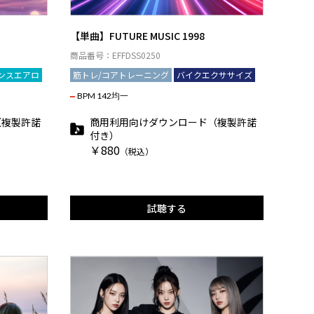
【単曲】FUTURE MUSIC 1998
商品番号：EFFDSS0250
ンスエアロ
筋トレ/コアトレーニング
バイクエクササイズ
BPM 142均一
（複製許諾
商用利用向けダウンロード（複製許諾
付き）
￥880
（税込）
試聴する