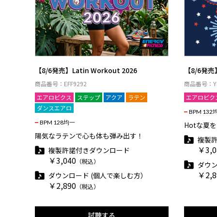
【8/6発売】Latin Workout 2026
【8/6発売】P
商品番号：EFF9292
商品番号：YE
エアロビクス
ステップ
アクア
ラテン
エアロビク
ダンスエアロ
BPM 132
BPM 128均一
Hotな夏
陽気なラテンで心も体も弾み出す！
複製
￥3,0
複製許諾付きダウンロード
￥3,040
（税込）
ダウン
￥2,8
ダウンロード (個人で楽しむ方）
￥2,890
（税込）
試聴する