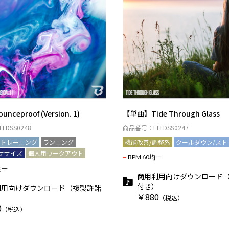
ceproof (Version. 1)
【単曲】Tide Through Glass
FDSS0248
商品番号：EFFDSS0247
アトレーニング
ランニング
機能改善/調整系
クールダウン/スト
ササイズ
個人用ワークアウト
BPM 60均一
均一
商用利用向けダウンロード
付き）
利用向けダウンロード（複製許諾
￥880
）
（税込）
0
（税込）