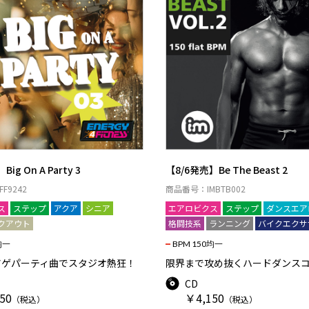
ig On A Party 3
【8/6発売】Be The Beast 2
F9242
商品番号：IMBTB002
ス
ステップ
アクア
シニア
エアロビクス
ステップ
ダンスエア
クアウト
格闘技系
ランニング
バイクエクサ
均一
BPM 150均一
アゲパーティ曲でスタジオ熱狂！
限界まで攻め抜くハードダンス
CD
50
￥4,150
（税込）
（税込）