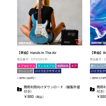
【単曲】Hands In The Air
【単曲】Boun
商品番号：EFFDSS0249
商品番号：EF
エアロビクス
ダンスエアロ
格闘技系
チア
筋トレ/コ
ランニング
バイクエクササイズ
バイクエク
BPM 160均一
BPM 174
商用利用向けダウンロード（複製許諾
商用
付き）
付き
￥880
￥88
（税込）