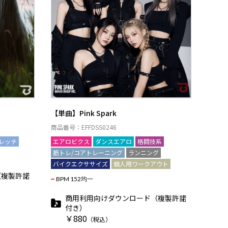
【単曲】Pink Spark
商品番号：EFFDSS0246
レッチ
エアロビクス
ダンスエアロ
格闘技系
筋トレ/コアトレーニング
ランニング
バイクエクササイズ
個人用ワークアウト
（複製許諾
BPM 152均一
商用利用向けダウンロード（複製許諾
付き）
￥880
（税込）