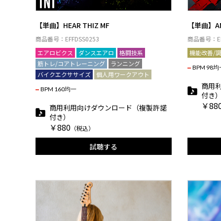
【単曲】HEAR THIZ MF
【単曲】AM
商品番号：EFFDSS0253
商品番号：EF
エアロビクス
ダンスエアロ
格闘技系
機能改善/
筋トレ/コアトレーニング
ランニング
BPM 98均
バイクエクササイズ
個人用ワークアウト
商用
BPM 160均一
付き
￥88
商用利用向けダウンロード（複製許諾
付き）
￥880
（税込）
試聴する