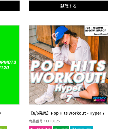
試聴する
3
【8/6発売】Pop Hits Workout - Hyper 7
商品番号：EFFD125
ニア
エアロビクス
ステップ
ダンスエアロ