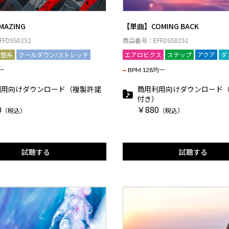
AZING
【単曲】COMING BACK
FDSS0252
商品番号：EFFDSS0251
調整系
クールダウン/ストレッチ
エアロビクス
ステップ
アクア
ダ
一
BPM 128均一
利用向けダウンロード（複製許諾
商用利用向けダウンロード
）
付き）
0
￥880
（税込）
（税込）
試聴する
試聴する