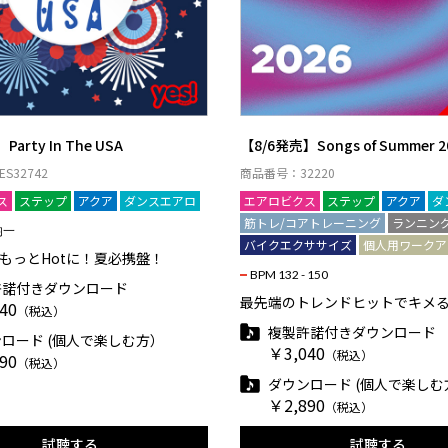
arty In The USA
【8/6発売】Songs of Summer 2
S32742
商品番号：32220
ス
ステップ
アクア
ダンスエアロ
エアロビクス
ステップ
アクア
ダ
筋トレ/コアトレーニング
ランニン
均一
バイクエクササイズ
個人用ワークア
をもっとHotに！夏必携盤！
BPM 132 - 150
許諾付きダウンロード
最先端のトレンドヒットでキメ
40
（税込）
複製許諾付きダウンロード
ロード (個人で楽しむ方）
￥3,040
（税込）
90
（税込）
ダウンロード (個人で楽しむ
￥2,890
（税込）
試聴する
試聴する