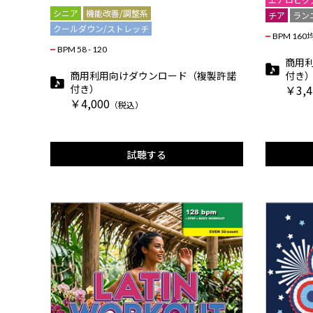
シニア
機能改善/調整系
チア
ラン
クールダウン/ストレッチ
BPM 160
BPM 58 - 120
商用
商用利用向けダウンロード（複製許諾
付き
付き）
￥3,4
￥4,000
（税込）
試聴する