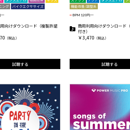
ニング
バイクエクササイズ
機能改善/調整系
均一
BPM 120均一
利用向けダウンロード（複製許諾
商用利用向けダウンロード
）
付き）
70
￥3,470
（税込）
（税込）
試聴する
試聴する