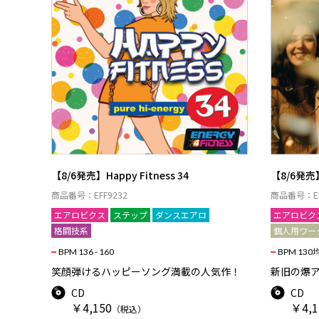
【8/6発売】Happy Fitness 34
【8/6発売】B
商品番号：EFF9232
商品番号：EF
エアロビクス
ステップ
ダンスエアロ
エアロビク
格闘技系
個人用ワー
BPM 136 - 160
BPM 130
笑顔弾けるハッピーソング満載の人気作！
新旧の爆
CD
CD
￥4,150
￥4,1
（税込）