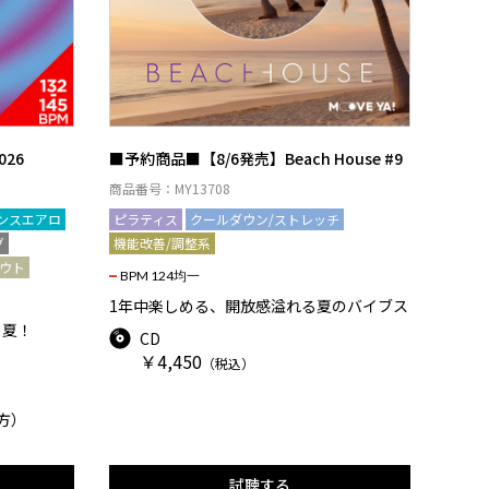
026
■予約商品■【8/6発売】Beach House #9
商品番号：MY13708
ンスエアロ
ピラティス
クールダウン/ストレッチ
グ
機能改善/調整系
ウト
BPM 124均一
1年中楽しめる、開放感溢れる夏のバイブス
る夏！
CD
￥4,450
（税込）
方）
試聴する