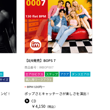
【8/6発売】BOPS 7
商品番号：IMBOP007
ロ
エアロビクス
ステップ
アクア
ダンスエアロ
サイズ
個人用ワークアウト
BPM 130均一
コンピ！
ポップさとキャッチーさが楽しさを演出！
CD
￥4,150
（税込）