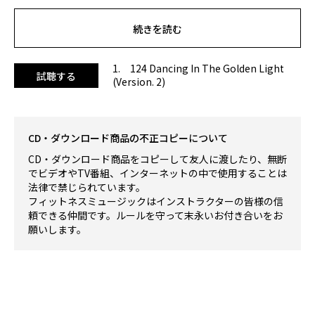
■個人の方の使用に限ります。企業やフィットネスクラブ
等、法人による使用の場合は別途ライセンス契約が必要で
続きを読む
す。(
お問い合わせフォームへ
)
■各商品に付帯するライセンスの適用範囲外での使用は禁止
されています。
1. 124 Dancing In The Golden Light
試聴する
(Version. 2)
その他、例として以下の場合が禁止事項に当たります。
-購入した音源を再編し、販売すること。
-個人/個人事業主/フリーランサー向けとして購入した音源を
法人が利用すること。
CD・ダウンロード商品の不正コピーについて
※
通常のスタジオレッスンでも使用いただけますが、演奏権
CD・ダウンロード商品をコピーして友人に渡したり、無断
使用料（音楽使用料）は発生いたしますのでご注意くださ
でビデオやTV番組、インターネットの中で使用することは
い。
法律で禁じられています。
フィットネスミュージックはインストラクターの皆様の信
頼できる仲間です。ルールを守って末永いお付き合いをお
願いします。