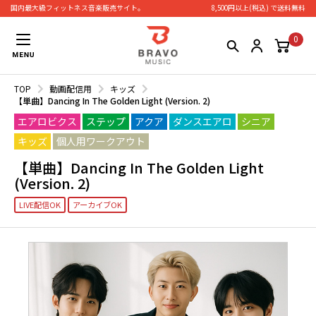
国内最大級フィットネス⾳楽販売サイト。
8,500円以上(税込) で送料無料
0
TOP
動画配信用
キッズ
【単曲】Dancing In The Golden Light (Version. 2)
エアロビクス
ステップ
アクア
ダンスエアロ
シニア
キッズ
個人用ワークアウト
【単曲】Dancing In The Golden Light
(Version. 2)
LIVE配信OK
アーカイブOK