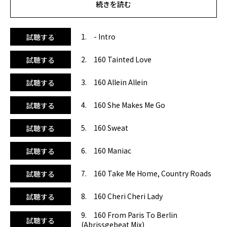
『マニアック』。これも1983年にマイケル・センベロがリリ
続きを読む
ースしたもので、映画「フラッシュダンス」で有名ですね！
続く7曲目への繋がりがとても良かったので…『故郷へ帰り
たい（カントリー・ロード）』は誰もが知っているサビが心
1. - Intro
試聴する
地いいです。8曲目は『シェリ・シェリ・レディ』。今回の
選曲は結構攻めていると思います。（笑）11曲目には「ララ
2. 160 Tainted Love
試聴する
ラララー」で聴き馴染みのある『オール・アラウンド・ザ・
ワールド』、続く12曲目はロバート・パーマーの『この愛に
3. 160 Allein Allein
試聴する
すべてを』を、あえて80年代風にリミックス。シブカッコい
い！14曲目はカルチャー・ビートの『ミスター・ベイン』。
4. 160 She Makes Me Go
試聴する
私自身がエアロビクスのレッスンに参加していた時、よく流
れていたのを思い出します。気分がすごく上がりますね！19
曲目も同様で、ビリー・ジョエルの『ハートにファイア』
5. 160 Sweat
試聴する
は、多数のリミックス作品があってよくスタジオで流れてい
ましたね。懐かしいです！他にもたくさん名曲が詰め込まれ
6. 160 Maniac
試聴する
ていて、全26曲（イントロ除く）という豪華ラインナップ！
C-downトラックは3曲入っています。
7. 160 Take Me Home, Country Roads
試聴する
※2曲目「Tainted Love」･･･(4x8)x5 =48、(4x8)x6=16で構成
8. 160 Cheri Cheri Lady
試聴する
されていますが、32カウントに問題はありません。
※4曲目「She Makes Me Go 」･･･(4x8)x2=16+16で構成され
9. 160 From Paris To Berlin
試聴する
ています。
(Abrissgebeat Mix)