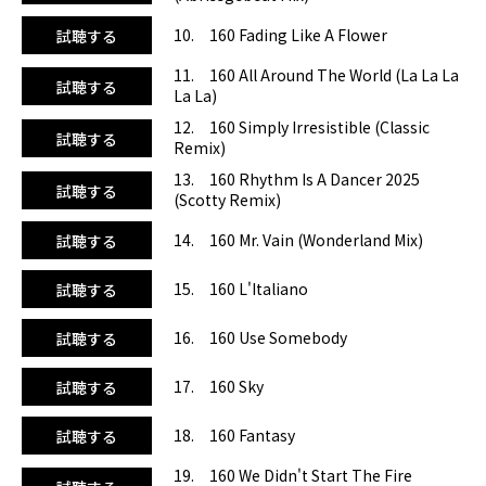
10. 160 Fading Like A Flower
試聴する
11. 160 All Around The World (La La La
試聴する
La La)
12. 160 Simply Irresistible (Classic
試聴する
Remix)
13. 160 Rhythm Is A Dancer 2025
試聴する
(Scotty Remix)
14. 160 Mr. Vain (Wonderland Mix)
試聴する
15. 160 L'Italiano
試聴する
16. 160 Use Somebody
試聴する
17. 160 Sky
試聴する
18. 160 Fantasy
試聴する
19. 160 We Didn't Start The Fire