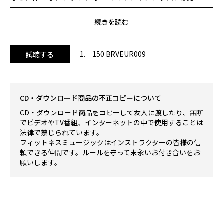
Youtubeなどでのアーカイブ配信で使用可能です。
■個人の方の使用に限ります。企業やフィットネスクラブ
続きを読む
等、法人による使用の場合は別途ライセンス契約が必要で
す。(
お問い合わせフォームへ
)
■各商品に付帯するライセンスの適用範囲外での使用は禁止
1. 150 BRVEUR009
試聴する
されています。
その他、例として以下の場合が禁止事項に当たります。
-購入した音源を再編し、販売すること。
-個人/個人事業主/フリーランサー向けとして購入した音源を
CD・ダウンロード商品の不正コピーについて
法人が利用すること。
CD・ダウンロード商品をコピーして友人に渡したり、無断
※
通常のスタジオレッスンでも使用いただけますが、演奏権
でビデオやTV番組、インターネットの中で使用することは
法律で禁じられています。
使用料（音楽使用料）は発生いたしますのでご注意くださ
フィットネスミュージックはインストラクターの皆様の信
い。
頼できる仲間です。ルールを守って末永いお付き合いをお
願いします。