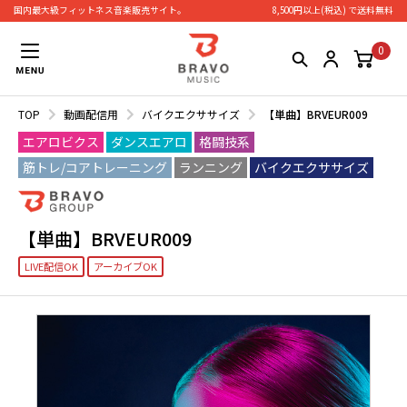
国内最大級フィットネス⾳楽販売サイト。
8,500円以上(税込) で送料無料
0
TOP
動画配信用
バイクエクササイズ
【単曲】BRVEUR009
エアロビクス
ダンスエアロ
格闘技系
筋トレ/コアトレーニング
ランニング
バイクエクササイズ
【単曲】BRVEUR009
LIVE配信OK
アーカイブOK