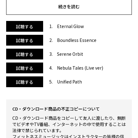
るような繊細な電子音に、美しいピアノが重なる楽曲が特徴
続きを読む
です。散りばめられた宇宙的なサウンドが、まるで異世界に
いるかのような不思議な感覚をもたらします。ヨガやストレ
ッチ、ピラティスなどのシーンに新たな空間を生み出してく
1. Eternal Glow
試聴する
れる、唯一無二のサウンドです。
2. Boundless Essence
試聴する
＜本商品の著作権について＞
本商品の著作権、原盤権は全て『Niceness music LLC.』が
3. Serene Orbit
試聴する
管理、所有しております。オンラインレッスン等の動画でご
使用いただく場合は、さまざまな規定がございます。ご利用
4. Nebula Tales (Live ver)
試聴する
の前に必ず
Niceness music
のWEBサイトをご確認くださ
い。
5. Unified Path
試聴する
CD・ダウンロード商品の不正コピーについて
CD・ダウンロード商品をコピーして友人に渡したり、無断
でビデオやTV番組、インターネットの中で使用することは
法律で禁じられています。
フィットネスミュージックはインストラクターの皆様の信