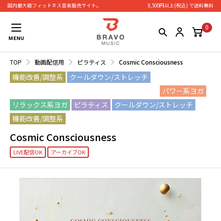
国内最大級フィットネス⾳楽販売サイト。
8,500円以上(税込) で送料無料
0
TOP
動画配信用
ピラティス
Cosmic Consciousness
機能改善/調整系
クールダウン/ストレッチ
リラックス系ヨガ
パワー系ヨガ
ピラティス
パワー系ヨガ
リラックス系ヨガ
ピラティス
クールダウン/ストレッチ
機能改善/調整系
Cosmic Consciousness
LIVE配信OK
アーカイブOK