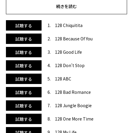
り、ポジティブなエナジーを届けます。5曲目、ジャクソン5
続きを読む
の『ABC』は、思わず踊り出したくなるキャッチーなメロデ
ィーが特徴。6曲目、2000年代のポップシーンを席巻したレ
ディー・ガガの『バッド・ロマンス』は、中毒性のあるビー
1. 128 Chiquitita
試聴する
トと力強いボーカルが圧巻。7曲目は、ディスコの定番クー
ル＆ザ・ギャングの『ジャングル・ブギー』。8曲目、ダフ
2. 128 Because Of You
試聴する
ト・パンクの『ワン・モア・タイム』は、エレクトロニッ
ク・ダンスミュージックの金字塔とも言える名曲。12曲目の
3. 128 Good Life
試聴する
クイーン『ドント・ストップ・ミー・ナウ』は、圧倒的なボ
ーカルと疾走感あふれるビートが魅力。そして15曲目、マド
4. 128 Don't Stop
試聴する
ンナの『ハング・アップ』は、アバの『ギミー！ギミー！ギ
ミー！』をサンプリングしたダンスポップで、まさに70年代
と2000年代を繋ぐ象徴的なキラートラック！時代を超えて愛
5. 128 ABC
試聴する
される激アツソングばかりの全18曲！この組み合わせ、ずる
い！！
6. 128 Bad Romance
試聴する
7. 128 Jungle Boogie
試聴する
8. 128 One More Time
試聴する
9. 128 My Life
試聴する