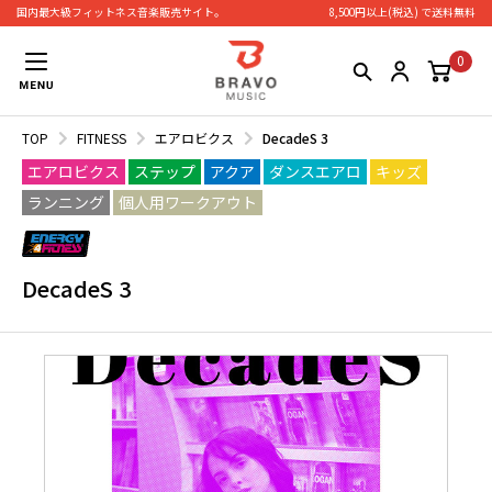
国内最大級フィットネス⾳楽販売サイト。
8,500円以上(税込) で送料無料
0
TOP
FITNESS
エアロビクス
DecadeS 3
エアロビクス
ステップ
アクア
ダンスエアロ
キッズ
ランニング
個人用ワークアウト
DecadeS 3