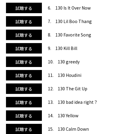
パースター、オリビア・ロドリゴ『バッド・アイディア・ラ
イト？』。女の子の葛藤を表現したおもしろくキャッチーな
6. 130 Is It Over Now
試聴する
サビがTikTokでも大人気。BPMは130均一。ここ数年のヒッ
トソングで構成されているので、ショート動画の流行に敏感
7. 130 Lil Boo Thang
試聴する
なメンバーさんや、若い世代のお客様が多いレッスンで盛り
上がること間違いなし！
8. 130 Favorite Song
試聴する
9. 130 Kill Bill
試聴する
10. 130 greedy
試聴する
11. 130 Houdini
試聴する
12. 130 The Git Up
試聴する
13. 130 bad idea right？
試聴する
14. 130 Yellow
試聴する
15. 130 Calm Down
試聴する