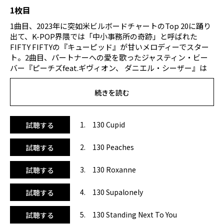
1枚目
1曲目、2023年に突如米ビルボードチャートのTop 20に踊り
出て、K-POP界隈では「中小事務所の奇跡」と呼ばれた
FIFTY FIFTYの『キューピッド』が甘いメロディーでスター
ト。2曲目、パートナーへの愛を歌ったジャスティン・ビー
バー『ピーチズfeat.ギヴィオン、 ダニエル・シーザー』は
2021年の曲。3曲目、2019年にインディーズながら驚きの大
ヒットとなったアリゾナ・ザーヴァスの『ロクサーヌ』は、
続きを読む
日本の芸人がMVにツッコミを入れ続けるコラボ動画でも話
題に。緩いながらもキャッチーなメロディーが動画共有サイ
トでウケました。5曲目、BTSのジョングク『スタンディン
1. 130 Cupid
試聴する
グ・ネクスト・トゥ・ユー』はレトロでドラマチックな楽
曲。アッシャーとのコラボMVも話題に。9曲目、シザ『キ
2. 130 Peaches
試聴する
ル・ビル』はメロウな原曲をダンスミュージックにアレン
ジ。10曲目、Z世代に絶大な人気を誇るテイト・マクレー
3. 130 Roxanne
試聴する
『グリーディー』はアップテンポでグイグイくるリズムがや
みつきになりそう！12曲目、2019年リリースのブランコ・ブ
4. 130 Supalonely
試聴する
ラウン『ザ・ギット・アップ』はカントリーのようなゆるい
リズム。MVの誰でもできそうな易しい振り付けは、コピー
ダンス動画で大流行。13曲目は、2003年生まれのZ世代スー
5. 130 Standing Next To You
試聴する