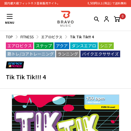
国内最大級フィットネス⾳楽販売サイト。
8,500円以上(税込) で送料無料
0
TOP
FITNESS
エアロビクス
Tik Tik Tik!!! 4
エアロビクス
ステップ
アクア
ダンスエアロ
シニア
筋トレ/コアトレーニング
ランニング
バイクエクササイズ
Tik Tik Tik!!! 4