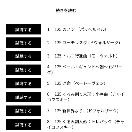
※
LIVE配信・アーカイブ、どちらにもご使用いただけます。
※
スタジオレッスンの場合でも、このCDについては演奏権
続きを読む
使用料（音楽使用料）は発生しません。
【監修された森裕美さんからのコメントです】
1. 125 カノン （パッヘルベル）
試聴する
「Classical WORKOUT」のアクア編です！皆さんご承知の
通り、プール現場では音響環境が不安定で、音楽が聴こえづ
2. 125 ユーモレスク (ドヴォルザーク)
試聴する
らいことが多々ありますよね。そんな時は、ビートがしっか
りと効いていて、音が取りやすくキューイングも出しやすい
3. 125 トルコ行進曲（モーツァルト）
試聴する
「Classical WORKOUT」が超オススメです！アレンジも、
粋なボーカルやコーラスをミックスした洋楽っぽいダンス風
4. 125 ペール・ギュント～朝～ (グリー
試聴する
になっていてナイスです！今回、3作品を選曲する中で、当
グ)
然どの曲も誰でも知っている有名曲ばかりなのですが、この
アクア編では、やはりプール現場の音響環境を考えて「仮
5. 125 運命（ベートーヴェン）
試聴する
に、ほのかにしか音が届かなくても、お客様に伝わる曲だろ
6. 125 くるみ割り人形：小序曲（チャイ
うなぁ～」という視点を第一に選曲しました。前半2曲目ま
試聴する
コフスキー）
でのウォームアップには浮力を感じる曲を、そして3曲目か
らのメインパートは、カーディオには気持ちよく快適にカラ
7. 125 新世界より （ドヴォルザーク）
試聴する
ダを動かせる曲、筋コンには力強さ感じる曲を意識してチョ
イス。また、お客様の耳に飽きがこないように、曲順は「メ
8. 125 くるみ割人形：トレパック（チャ
試聴する
ジャー」～「マイナー」を交互で繰り返すように並べてあり
イコフスキー）
ます。もちろん、アクアだけではなくスタジオプログラム全