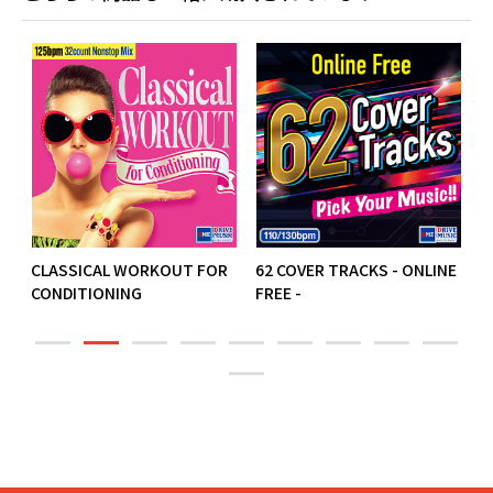
R
CLASSICAL WORKOUT FOR
62 COVER TRACKS - ONLINE
J
CONDITIONING
FREE -