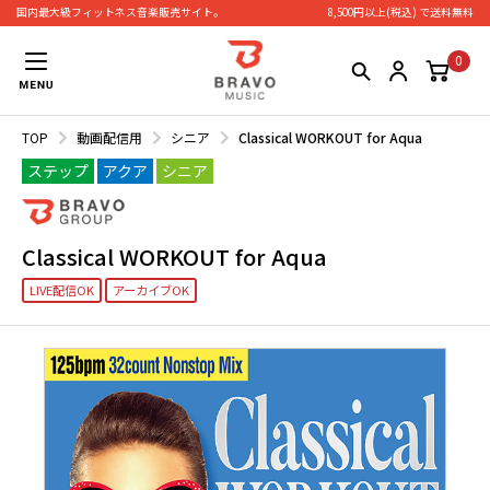
国内最大級フィットネス⾳楽販売サイト。
8,500円以上(税込) で送料無料
0
TOP
動画配信用
シニア
Classical WORKOUT for Aqua
ステップ
アクア
シニア
Classical WORKOUT for Aqua
LIVE配信OK
アーカイブOK