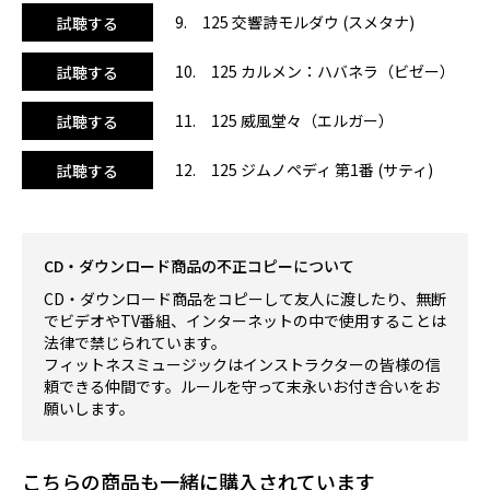
般にも活用できる内容となっていますので、まずはぜひご試
9. 125 交響詩モルダウ (スメタナ)
試聴する
聴ください！！
10. 125 カルメン：ハバネラ（ビゼー）
試聴する
※
ラストの12曲目は、クールダウンに最適な曲を選んでいま
す。
11. 125 威風堂々（エルガー）
試聴する
12. 125 ジムノペディ 第1番 (サティ)
試聴する
CD・ダウンロード商品の不正コピーについて
CD・ダウンロード商品をコピーして友人に渡したり、無断
でビデオやTV番組、インターネットの中で使用することは
法律で禁じられています。
フィットネスミュージックはインストラクターの皆様の信
頼できる仲間です。ルールを守って末永いお付き合いをお
願いします。
こちらの商品も一緒に購入されています