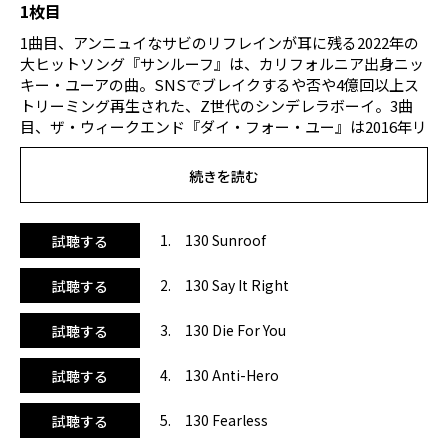
1枚目
1曲目、アンニュイなサビのリフレインが耳に残る2022年の
大ヒットソング『サンルーフ』は、カリフォルニア出身ニッ
キー・ユーアの曲。SNSでブレイクするや否や4億回以上ス
トリーミング再生された、Z世代のシンデレラボーイ。3曲
目、ザ・ウィークエンド『ダイ・フォー・ユー』は2016年リ
リースの曲ですが、6年ほど経過してSNSでブレイクしまし
た。感情の高まりを表現したストレートな歌詞が、短尺動画
続きを読む
で見せたい内容に合っていたようです。4曲目、全米シング
ルチャート１位を取り大ヒットしたテイラー・スウィフト
『アンチ・ヒーロー』は、爽やかなアレンジに。続く、韓国
1. 130 Sunroof
試聴する
ガールズグループ・ルセラフィムの『フィアレス』は、クセ
になるサビのレフレインにドラムのアレンジが加わり、テン
2. 130 Say It Right
試聴する
ションが上がりそうです！6曲目、2022年のヒットと言え
ば！のハリー・スタイルズ『レイト・ナイト・トーキング』
3. 130 Die For You
試聴する
は、70年代風の懐かしい雰囲気が漂う美しいメロディー。7
曲目、同じく懐かしいスウィートさを持つメーガン・トレー
4. 130 Anti-Hero
試聴する
ナー『メイド・ユー・ルック』も、思わず聴き入ってしまい
ます。8曲目、ヤング・グレイヴィー『ベティ（ゲット・マ
ネー）』は、1987年リリースのリック・アストリー「ギヴ・
5. 130 Fearless
試聴する
ユー・アップ」をサンプリングしたもの。ユーロビート世代