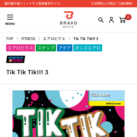
国内最大級フィットネス⾳楽販売サイト。
8,500円以上(税込) で送料無料
0
TOP
FITNESS
エアロビクス
Tik Tik Tik!!! 3
エアロビクス
ステップ
アクア
ダンスエアロ
Tik Tik Tik!!! 3