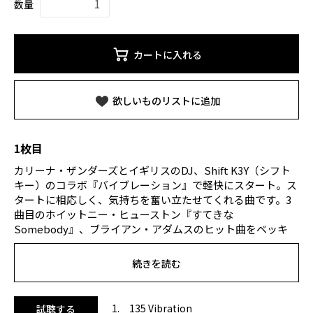
数量
カートに入れる
欲しいものリストに追加
1枚目
カリーナ・ザンダーズとイギリスのDJ、Shift K3Y（シフト
キー）のコラボ『バイブレーション』で軽快にスタート。ス
タートに相応しく、気持ちを奮い立たせてくれる曲です。3
曲目のホイットニー・ヒューストン『すてきな
Somebody』、ブライアン・アダムスのヒット曲をベッキ
ー・ヒルがカバーした4曲目の『ヘヴン』と、名曲が力強い
アレンジで登場。7曲目はMV再生回数が公開から3日間で1億
続きを読む
回を突破した、アルゼンチンのDJ兼プロデューサー・ビザラ
ップ＆歌姫シャキーラの話題曲『BZRP Music Sessions
#53』。15曲目はR&Bの華やかさとハウスミュージックの煌
1. 135 Vibration
試聴する