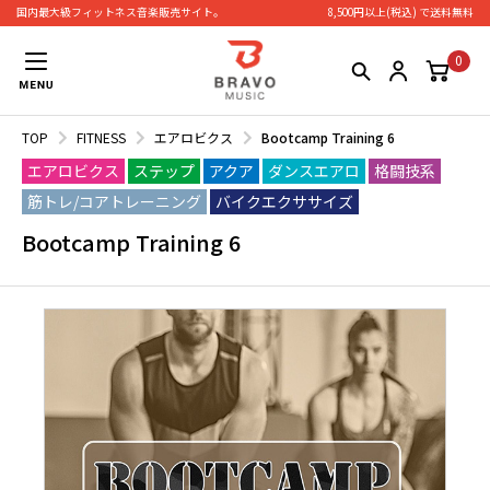
国内最大級フィットネス⾳楽販売サイト。
8,500円以上(税込) で送料無料
0
TOP
FITNESS
エアロビクス
Bootcamp Training 6
エアロビクス
ステップ
アクア
ダンスエアロ
格闘技系
筋トレ/コアトレーニング
バイクエクササイズ
Bootcamp Training 6