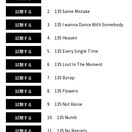
びやかな陶酔感がバランスよく表現されたエイバ・マックス
の『ゴースト』。17曲目はドナ・サマーの名曲「ホット・ス
2. 135 Same Mistake
試聴する
タッフ」をカバーしたスウェーデン出身のエレクトロデュ
オ、ギャランティス＆リカの『フックト』と、息つく暇もな
3. 135 I wanna Dance With Somebody
試聴する
くイイ曲が押し寄せる！ラスト21曲目はディミトリ・ベガス
とスティーヴ・アオキのコラボ、ハワイのリゾートホテルを
4. 135 Heaven
試聴する
舞台とした大ヒットTVドラマ「ホワイト・ロータス／諸事
情だらけのリゾートホテル」のテーマ曲で、クールにフィニ
ッシュ。ワークアウトパートは21曲を収録！筋トレ系要素の
5. 135 Every Single Time
試聴する
強いアルバムは単調なイメージがありますが、選曲やアレン
ジ、多彩なクラブサウンドで飽きが来ない仕上がりで、使い
6. 135 Lost In The Moment
試聴する
やすいと感じました。全部を紹介できないのは残念ですが、
どの曲も間違いなし！C-downトラックも3曲収録。BPMは
7. 135 Bzrap
試聴する
135均一。筋コンクラスはもちろん、ダンスエアロ、エアロ
やステップにも最適な1枚です。
8. 135 Flowers
試聴する
9. 135 Not Alone
試聴する
10. 135 Numb
試聴する
11. 135 No Regrets
試聴する