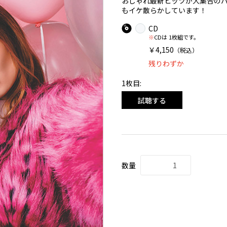
おしゃれ最新ヒッツが大集合の
もイケ散らかしています！
CD
※
CDは 1枚組です。
￥4,150
（税込）
残りわずか
1枚目:
試聴する
数量