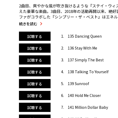
2曲目、爽やかな風が吹き抜けるような『ステイ・ウィ
えた豪華な楽曲。3曲目、2018年の活動再開以来、
ファがコラボした『シンプリー・ザ・ベスト』はエネルギ
ル・バイ・マイセルフ』はブラジル出身の有名DJアロ
続きを読む
ー・スウィフト『アンチ・ヒーロー』は彼女自身のネガ
ド』は安定の楽しさ。13曲目、ティエストとタッグを
1. 135 Dancing Queen
試聴する
『ターン・アップ・ザ・ラジオ』はマドンナらしいアッ
ださい。メインパートはBPM135から145まで徐々に上
2. 136 Stay With Me
試聴する
3. 137 Simply The Best
試聴する
4. 138 Talking To Yourself
試聴する
5. 139 Sunroof
試聴する
6. 140 Hold Me Closer
試聴する
7. 141 Million Dollar Baby
試聴する