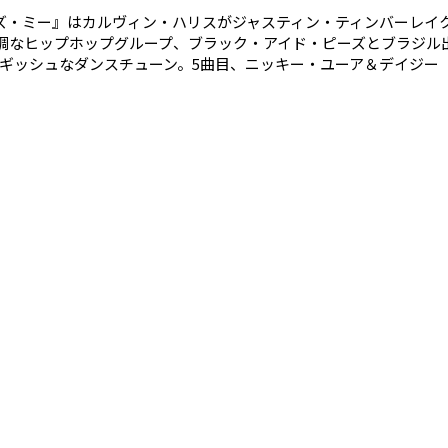
ズ・ミー』はカルヴィン・ハリスがジャスティン・ティンバーレイ
絶好調なヒップホップグループ、ブラック・アイド・ピーズとブラジ
ッシュなダンスチューン。5曲目、ニッキー・ユーア＆デイジー『サ
ックと、エリー・ゴールディング、シガーラのコラボ曲。内省的な
ティブな感情に向き合って作った曲。11曲目、デヴィット・ゲッ
組んだブラック・アイド・ピーズ『パンプ・イット・ラウダー』はも
プテンポな元気の出る曲。最後の17曲目はリアーナ『リフト・ミ
がります。