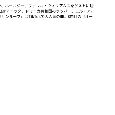
ク、ホールジー、ファレル・ウィリアムスをゲストに迎
ル出身アニッタ、ドミニカ共和国のラッパー、エル・アル
ンルーフ』はTikTokで大人気の曲。8曲目の『オー
歌詞に美しいメロディーがたまりません！9曲目、テイラ
タ、エイコン、ニーヨという夢のコラボ曲『プレイ・ハー
っともっと賑やかになっての復活！15曲目、マドンナ
ー・アップ』でしっとりとしたクールダウンをお楽しみく