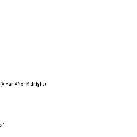
 Man After Midnight)
ウン］