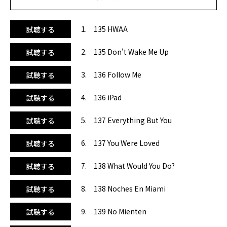
ド』は、ザ・チェーンスモーカーズの大ヒット曲。元カノの
SNSをiPadで調べてしまう切ない男心が歌われています。6
曲目の『ユー・ワー・ラヴド』は、グリフィンがワンリパブ
1. 135 HWAA
試聴する
リックとコラボした幸福感に溢れるサマー・アンセム。ハス
キーな声がとてもエモーショナル！7曲目のジョエル・コリ
2. 135 Don't Wake Me Up
試聴する
ー×ブライソン・ティラー『ホワット・ウッド・ユー・ド
ゥ？』は、お馴染みデヴィット・ゲッタが突き抜ける高揚感
3. 136 Follow Me
試聴する
のあるボーカルをガンガンの重低音でサマーフェス感溢れる
ミックスに仕上げています。8曲目の『ノチェス・エン・マ
4. 136 iPad
試聴する
イアミ』は、ナティ・ナターシャのラテンEDMバージョン。
「レッツ・ゴー」の掛け声で否が応でもテンションが上がり
ます！11曲目の『ステイ・ウィズ・ユー』は、ネヴァー・ス
5. 137 Everything But You
試聴する
リープスfeat.アフロジャック、ダブヴィジョン、Manseの清
涼感のある美メロEDM。ぜひ盛り上がりのあるシーンでご活
6. 137 You Were Loved
試聴する
用ください。BPMは135-145に上昇。19曲目にはクールダウ
ンを収録。
7. 138 What Would You Do?
試聴する
8. 138 Noches En Miami
試聴する
9. 139 No Mienten
試聴する