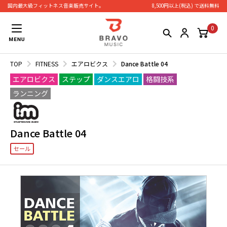
国内最大級フィットネス⾳楽販売サイト。
8,500円以上(税込) で送料無料
0
TOP
FITNESS
エアロビクス
Dance Battle 04
エアロビクス
ステップ
ダンスエアロ
格闘技系
ランニング
Dance Battle 04
セール