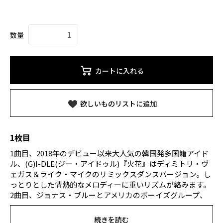
数量
カートに入れる
欲しいものリストに追加
1枚目
1曲目、2018年のデビュー以来大人気の韓国発多国籍アイド
ル、(G)I-DLE(ジー・アイドゥル)『火花』はディミトリ・ヴ
ェガス＆ライク・マイクのリミックスダンスバージョン。し
っとりとした情熱的なメロディーに重いリズムが絡みます。
2曲目、ジョナス・ブルーとアメリカのボーイズグループ、
ホワイ・ドント・ウィーによる『ドント・ウェイク・ミー・
アップ』は、爽やかでエネルギッシュ。4曲目の『アイパッ
続きを読む