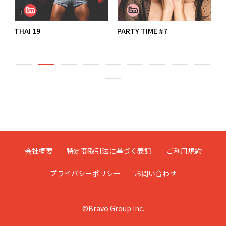
THAI 19
PARTY TIME #7
U
2
会社概要
特定商取引法に基づく表記
ご利用規約
プライバシーポリシー
お問い合わせ
©Bravo Group Inc.