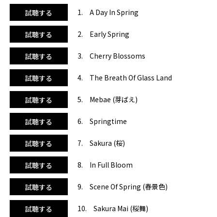
を表現しているかのような、ドラマチックな1曲です。10曲
1. A Day In Spring
試聴する
目の『Sakura Mai（桜舞）』と11曲目の『Cherry
Blossom』は力強い和太鼓が響き渡るアグレッシブな曲。他
2. Early Spring
試聴する
の13曲よりも曲調がかなり強くなりますので、レッスンでご
使用の際はご注意ください。集中力を必要とするスタンディ
3. Cherry Blossoms
試聴する
ングポーズや、チャレンジポーズでの活用がオススメです。
12曲目の『Spring Breeze Waltz（そよ風のワルツ）』はピ
4. The Breath Of Glass Land
試聴する
アノの軽やかなタッチに心も軽くなりそう。14曲目の
『Shower Of Spring Sunlight（春燦々と）』は、気持ちを
前向きにしてくれる朗らかな曲調。ラストの『Spring
5. Mebae (芽ばえ)
試聴する
Rain』は箏（こと）の音色で和のリラックスを体感してくだ
さい。日本でも人気の高い二胡奏者のJia Peng Fangや中国
6. Springtime
試聴する
琵琶奏者のShao Rong、そしてテレビ、映画などのテーマソ
ングなどを多く手がける城之内ミサなど、多彩なアーティス
7. Sakura (桜)
試聴する
トによる“桜音”をお楽しみください。シニアの方が多く集ま
るクラスでは特に、喜ばれるかと思います。
8. In Full Bloom
試聴する
9. Scene Of Spring (春景色)
試聴する
10. Sakura Mai (桜舞)
試聴する