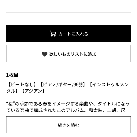
カートに入れる
欲しいものリストに追加
1枚目
【ビートなし】【ピアノ/ギター/楽器】【インストゥルメン
タル】【アジアン】
“桜”の季節である春をイメージする楽曲や、タイトルになっ
ている楽曲で構成されたこのアルバム。和太鼓、二胡、尺
八、古箏（こそう）、琵琶などの民族楽器を取り入れた “ア
ジアン・ヒーリング・ミュージック”です。1曲目の『A Day
続きを読む
In Spring』は伸びやかな弦の音色が何とも心地よい！3曲目
の『Cherry Blossoms』は桜の美しさ、そして散りゆく儚さ