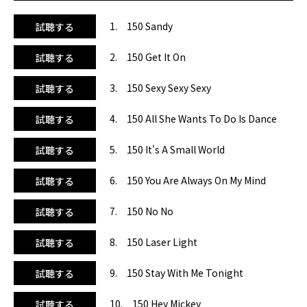
ル・シー・ウォンツ・トゥ・ドゥ・イズ・ダンス』。5曲目
は、ディズニーソングの定番をユーロビートにアレンジした
1. 150 Sandy
試聴する
『イッツ・ア・スモール・ワールド』！中盤9曲目には、サ
ビのメロディーにユーロビートらしい哀愁を感じる『ステ
2. 150 Get It On
試聴する
イ・ウィズ・ミー・トゥナイト』。続く10曲目は「なんかチ
アっぽい！」でお馴染みトニー・バジルの『ミッキー』。12
3. 150 Sexy Sexy Sexy
試聴する
曲目には、ユーロビートファンには親しみ深いF.C.F.のロッ
クテイストな『バン・バン・バン』。続いては、オアシス
4. 150 All She Wants To Do Is Dance
試聴する
等々に数多くカヴァーされたスレイドの『カモン・フィー
ル・ザ・ノイズ』。終盤ピークタイムを迎える14曲目には、
ユーロビートテイストにアレンジされたロックの名曲ハート
5. 150 It's A Small World
試聴する
の『ネヴァー』を！！BPM150均一でどこから聴いても劇的
にアッパーというユーザビリティ抜群のこの1枚をお買い逃
6. 150 You Are Always On My Mind
試聴する
しなく！
7. 150 No No
試聴する
8. 150 Laser Light
試聴する
9. 150 Stay With Me Tonight
試聴する
10. 150 Hey Mickey
試聴する