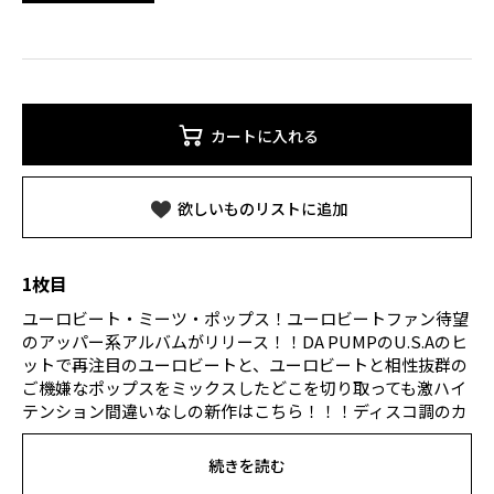
カートに入れる
欲しいものリストに追加
1枚目
ユーロビート・ミーツ・ポップス！ユーロビートファン待望
のアッパー系アルバムがリリース！！DA PUMPのU.S.Aのヒ
ットで再注目のユーロビートと、ユーロビートと相性抜群の
ご機嫌なポップスをミックスしたどこを切り取っても激ハイ
テンション間違いなしの新作はこちら！！！ディスコ調のカ
ッティングギターのイントロで始まる1曲目は、ユーロビー
ト原産国イタリアのシンガー、メラが歌う『サンディ』。４
続きを読む
曲目には、イーグルスのドラマー、ドン・ヘンリーの『オー