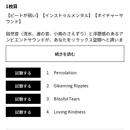
1枚目
【ビートが弱い】【インストゥルメンタル】【ネイチャーサ
ウンド】
自然音（流水、波の音、小鳥のさえずり）と浮遊感のあるア
ンビエントサウンドが、あなたをリラックス空間へと誘いま
す。サロン向けに作られたサウンドは、ヨガにも最適です。
Niceness music と IndeyHerbsが贈る、上質で繊細な至極
続きを読む
のサロンミュージック。大自然の中にひろがる上質のアンビ
エント・サウンド。沁み渡り、輝き、訪れる静寂、そして、
目覚め。本来誰もが持っている、人が美しくなろうとする力
1. Percolation
試聴する
を引き出す、至福とくつろぎの45分間をお楽しみください。
2. Gleaming Ripples
試聴する
＜本商品の著作権について＞
本商品の著作権、原盤権は全て『Niceness music LLC.』が
3. Blissful Tears
試聴する
管理、所有しております。オンラインレッスン等の動画でご
使用いただく場合は、さまざまな規定がございます。ご利用
4. Loving Kindness
試聴する
の前に必ず
Niceness music
のWEBサイトをご確認くださ
い。