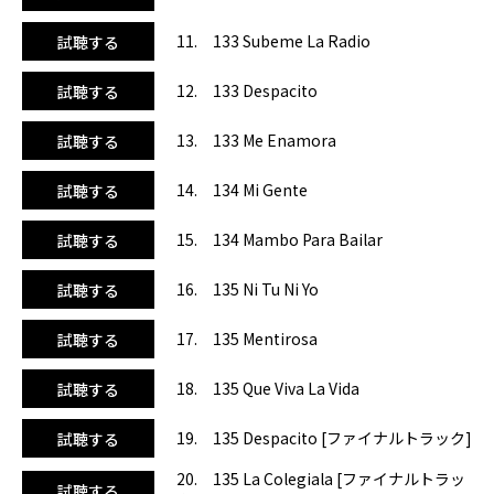
も言える『La Bamba』『Mas Macarenas』『Carnaval』が
新しいリミックスで繰り出されます。これにはレッスンしな
11. 133 Subeme La Radio
試聴する
がら思わずにやけてしまいます！CD2はBPM140～157の軽
快なメレンゲミックスです。クールダウンにはレゲトンとサ
12. 133 Despacito
試聴する
ルサが使われています。満足度200%です！
13. 133 Me Enamora
試聴する
14. 134 Mi Gente
試聴する
15. 134 Mambo Para Bailar
試聴する
16. 135 Ni Tu Ni Yo
試聴する
17. 135 Mentirosa
試聴する
18. 135 Que Viva La Vida
試聴する
19. 135 Despacito [ファイナルトラック]
試聴する
20. 135 La Colegiala [ファイナルトラッ
試聴する