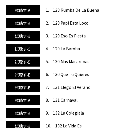
ンシとダディ・ヤンキー『デスパシート』、シャキーラ
『メ・エナモーラ』…。ラストはヒップホップ、レゲトンシ
1. 128 Rumba De La Buena
試聴する
ーンでは欠かせないプエルトリコ出身のウィシンで締めくく
ります。
2. 128 Papi Esta Loco
試聴する
3. 129 Eso Es Fiesta
試聴する
4. 129 La Bamba
試聴する
5. 130 Mas Macarenas
試聴する
6. 130 Que Tu Quieres
試聴する
7. 131 Llego El Verano
試聴する
8. 131 Carnaval
試聴する
★金子智恵さんのおすすめコメント★
9. 132 La Colegiala
試聴する
今回もグルーヴ感いっぱい！CD1はBPM128～135で使いや
すい設定です。アーバンポップに交じって、ラテンの定番と
10. 132 La Vida Es
試聴する