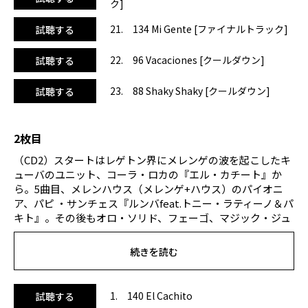
ク]
21. 134 Mi Gente [ファイナルトラック]
試聴する
22. 96 Vacaciones [クールダウン]
試聴する
23. 88 Shaky Shaky [クールダウン]
試聴する
2枚目
（CD2）スタートはレゲトン界にメレンゲの波を起こしたキ
ューバのユニット、コーラ・ロカの『エル・カチート』か
ら。5曲目、メレンハウス（メレンゲ+ハウス）のパイオニ
ア、パピ ・サンチェス『ルンバfeat.トニー・ラティーノ＆パ
キト』。その後もオロ・ソリド、フェーゴ、マジック・ジュ
アン等、ラテン好きを唸らせる陽気で楽しい曲が満載です！
クールダウンは2017リリースの大ヒット曲、ニッキー・ジャ
続きを読む
ムの『エル・アマンテ』とエンリケ・イグレシアス『スベ
メ・ラ・ラディオ』と嬉しい選曲♪ラテンはもちろん、ダン
スエアロにもオススメ！BPMは140～160と徐々に上昇。全
1. 140 El Cachito
試聴する
体的に軽快で明るいラテンのリズムが楽しめます。