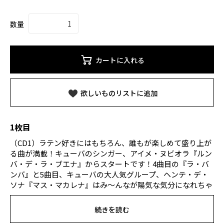
数量
カートに入れる
欲しいものリストに追加
1枚目
（CD1）ラテン好きにはもちろん、誰もが楽しめて盛り上が
る曲が満載！キューバのシンガー、アイメ・ヌビオラ『ルン
バ・デ・ラ・ブエナ』からスタートです！4曲目の『ラ・バ
ンバ』と5曲目、キューバの大人気グループ、ヘンテ・デ・
ソナ『マス・マカレナ』はみ～んなが陽気な気分になれちゃ
う曲ですね♪10曲目以降、とにかく目が離せない大ヒット曲
がラストまで続きます！トロピカル感が心地良いリル・ジョ
続きを読む
ンとピットブル『ラ・ヴィダ・エス・ウナ』、ルイス・フォ