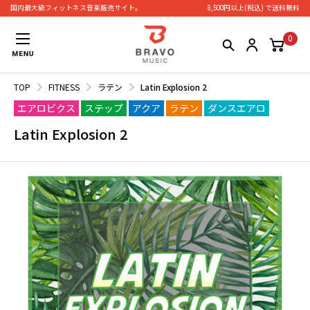
国内最大級フィットネス⾳楽販売サイト。
8,500円以上(税込) で送料無料
0
TOP
FITNESS
ラテン
Latin Explosion 2
エアロビクス
ステップ
アクア
ラテン
ダンスエアロ
Latin Explosion 2