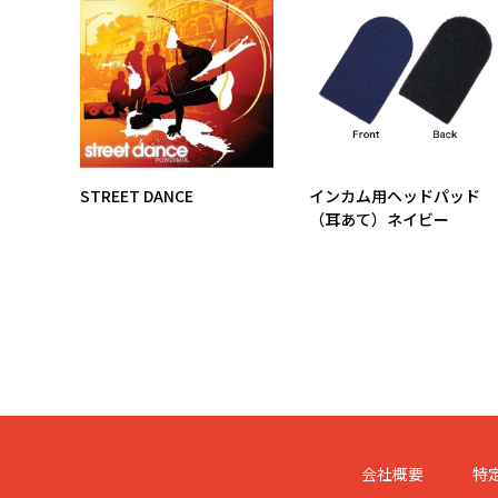
TS!
STREET DANCE
インカム用ヘッドパッド
（耳あて）ネイビー
会社概要
特