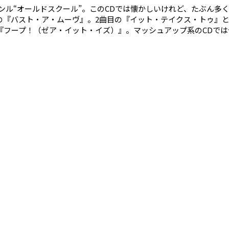
ル“オールドスクール”。このCDでは懐かしいけれど、たぶん多
の『バスト・ア・ムーヴ』。2曲目の『イット・テイクス・トゥ』
『フープ！（ゼア・イット・イズ）』。マッシュアップ系のCDで
ッグス・アウト』は、バハ・メンのカリビアンファンク。『1, 2, 
ングの『アパッチ』。絶妙なミックスに惹きつけられるこの曲は、歴
ラスから、ダンスエアロまで幅広く使えます！！