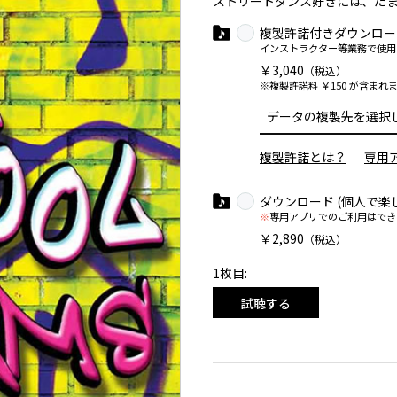
ストリートダンス好きには、たまら
複製許諾付きダウンロー
インストラクター等業務で使用
￥3,040
（税込）
※複製許諾料 ￥150 が含まれ
複製許諾とは？
専用
ダウンロード (個人で楽
※
専用アプリでのご利用はでき
￥2,890
（税込）
1枚目:
試聴する