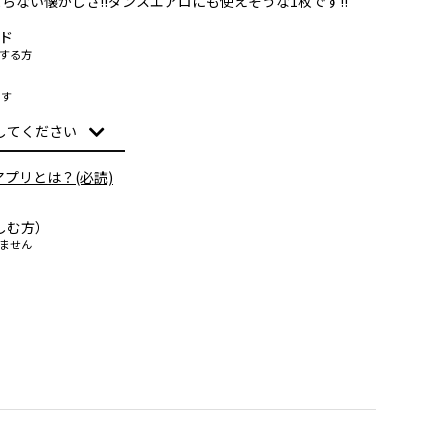
ない懐かしさ!!ダンスエアロにも使えそうな1枚です!!
ド
する方
ます
アプリとは？(必読)
しむ方）
ません