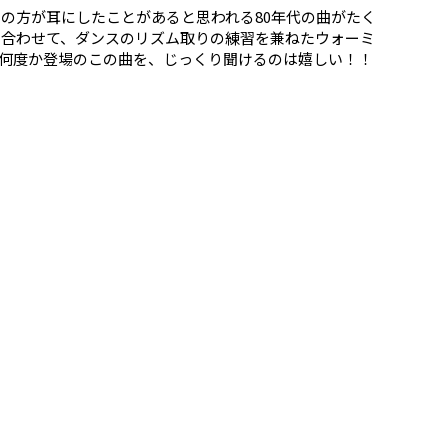
くの方が耳にしたことがあると思われる80年代の曲がたく
と合わせて、ダンスのリズム取りの練習を兼ねたウォーミ
は何度か登場のこの曲を、じっくり聞けるのは嬉しい！！
3, 4（サンピン・ニュー）』のクーリオは、90年代に
史的にもかなり奥が深いです！BPMは120均一。どの