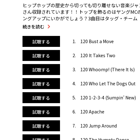
ヒップホップの歴史から切っても切り離せない音楽ジャン
さん収録されています！！トップを飾るのはヤングMC
ングアップにいかがでしょう？3曲目はタッグ・チーム
日本のCMでも使われたことのある『フー・レット・ザ・ド
続きを読む
ヒットを飛ばしていました！そしてシュガーヒル・ギャ
曲もカッコよく、ピッチ調整でストリートダンス系のク
1. 120 Bust a Move
試聴する
2. 120 It Takes Two
試聴する
3. 120 Whoomp! (There It Is)
試聴する
4. 120 Who Let The Dogs Out
試聴する
5. 120 1-2-3-4 (Sumpin’ New)
試聴する
6. 120 Apache
試聴する
7. 120 Jump Around
試聴する
8. 120 The Humpty Dance