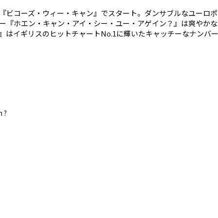
『ビコーズ・ウィー・キャン』でスタート。ダンサブルなユーロポ
ー『ホエン・キャン・アイ・シー・ユー・アゲイン？』は爽やかな
』はイギリスのヒットチャートNo.1に輝いたキャッチーなナンバ
うテンション上がりまくり！ ピンクとFUN.のリード・ヴォーカ
ビートがビシッと効いたアレンジでグングン高揚感が高まっていき
ヒッツを配置。ピッチを調整してロー＆ハイのどちらでもノリノリ
ワン・ウェイ・オア・アナザー（ティーンエイジ・キックス）』の
n ?