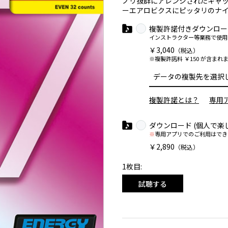
ノリ抜群にアレンジされたキャッ
ーエアロビクスにピッタリのナイ
複製許諾付きダウンロー
インストラクター等業務で使用
￥3,040
（税込）
※複製許諾料 ￥150 が含まれ
複製許諾とは？
専用
ダウンロード (個人で楽
※
専用アプリでのご利用はでき
￥2,890
（税込）
1枚目:
試聴する