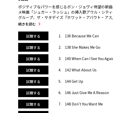
ポジティブなパワーを感じるボン・ジョヴィ待望の新曲
メ映画「シュガー・ラッシュ」の挿入歌アウル・シティ
グループ、ザ・サタデイズ『ホワット・アバウト・アス
ト・アップ』が登場。イケイケのハイパーアレンジでも
続きを読む
ア・リーズン』、ヒューマン・リーグ『愛の残り火』も
ジョージア・ライン、アヴリル・ラヴィーンなどの最新
1. 136 Because We Can
試聴する
盛り上げます。特に人気絶頂のワン・ダイレクション『
ハイローエアロが楽しめますよ！
2. 138 She Makes Me Go
試聴する
3. 140 When Can I See You Agai
試聴する
4. 142 What About Us
試聴する
5. 144 Get Up
試聴する
6. 146 Just Give Me A Reason
試聴する
7. 148 Don’t You Want Me
試聴する