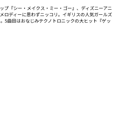
ップ『シー・メイクス・ミー・ゴー』、ディズニーアニ
メロディーに思わずニッコリ。イギリスの人気ガールズ
ー。5曲目はおなじみテクノトロニックの大ヒット『ゲッ
ル、ネイト・ルイスが共演した『ジャスト・ギヴ・ミー・
ます！ 中盤にはフォール・アウト・ボーイ、フロリダ・
間違いなしです！ 後半はロックテイストのヒット曲が
ヤングパワーは最高～！！ このCDがあれば元気◎の