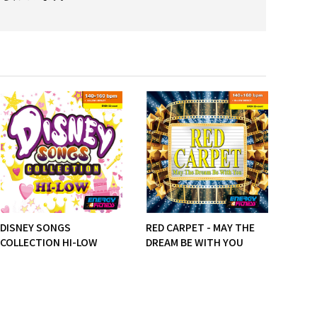
。
DISNEY SONGS
RED CARPET - MAY THE
THE 
COLLECTION HI-LOW
DREAM BE WITH YOU
COLL