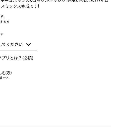
チーなポップス&ロックがギッシリ! 元気いっぱいのハイロ
スミックス完成です!
ド
する方
ます
アプリとは？(必読)
しむ方）
ません