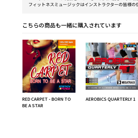
フィットネスミュージックはインストラクターの皆様の
こちらの商品も一緒に購入されています
ISNEY
RED CARPET - BORN TO
AEROBICS QUARTERLY 1
BE A STAR