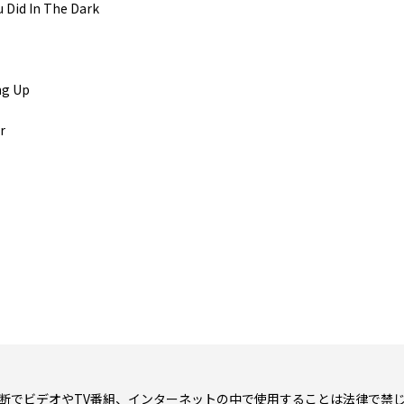
 Did In The Dark
ng Up
r
断でビデオやTV番組、インターネットの中で使用することは法律で禁