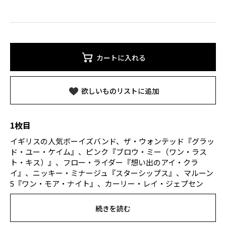
カートに入れる
欲しいものリストに追加
1枚目
イギリスの人気ボーイズバンド、ザ・ウォンテッド『グラッ
ド・ユー・ケイム』、ピンク『ブロウ・ミー（ワン・ラス
ト・キス）』、フロー・ライダー『想い出のアイ・クラ
イ』、ニッキー・ミナージュ『スターシップス』、マルーン
5『ワン・モア・ナイト』、カーリー・レイ・ジェプセン
『コール・ミー・メイビー』、ワン・ダイレクション『ホワ
ット・メイクス・ユー・ビューティフル』、ケシャ『ダイ・
続きを読む
ヤング』、そしてPSY『カンナム・スタイル』など前半から
ノリの良いヒット曲が次々と登場。曲の切り替わりが早いメ