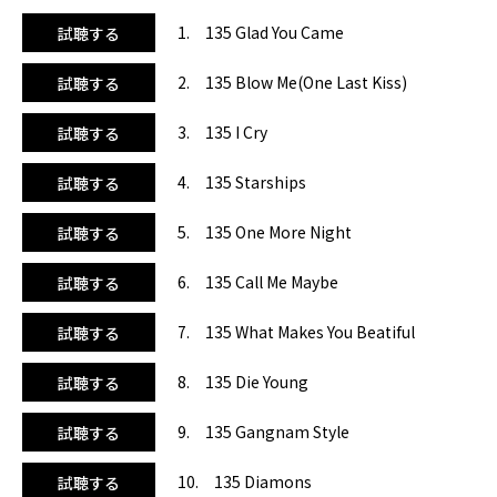
ガミックススタイルは元気パワーをずーっとキープしてくれ
1. 135 Glad You Came
試聴する
る構成で、いつも以上にレッスンがヒートアップすること間
違いなし！中盤以降にはリアーナ、ジャスティン・ビーバ
2. 135 Blow Me(One Last Kiss)
試聴する
ー、アデル、クリスティーナ・アギレラ、クリス・ブラウ
ン、アリシア・キーズ、ファン、テイラー・スウィフト、フ
3. 135 I Cry
試聴する
ィリップ・フィリップスなど世界中で大ヒットしたナンバー
がこれでもかーっ！というほどにミックスされています。ピ
4. 135 Starships
試聴する
ッチを調整してビギナーエアロ、ロー、ステップ、アクアな
ど幅広いレッスンでご活用下さい！
5. 135 One More Night
試聴する
6. 135 Call Me Maybe
試聴する
7. 135 What Makes You Beatiful
試聴する
8. 135 Die Young
試聴する
9. 135 Gangnam Style
試聴する
10. 135 Diamons
試聴する