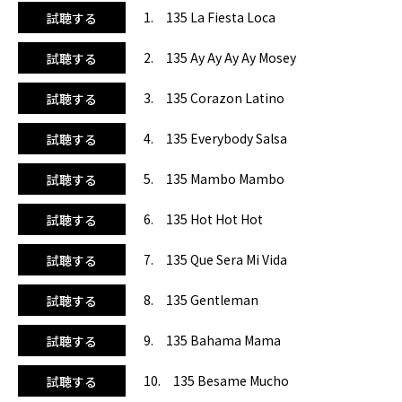
勢いです。中盤〜後半にかけては『ケセラ・ミ・ヴィダ(涙
1. 135 La Fiesta Loca
試聴する
のケ・セラ)』『ジェントルマン』『バハマ・ママ』『ベサ
メ・ムーチョ』など色々なカラーのヒット曲が次々と登場し
2. 135 Ay Ay Ay Ay Mosey
試聴する
てダンサブルなムードをキープ。ラテンエアロ以外にもダン
スエアロ、アクア、ステップなどのレッスンで十分楽しくお
3. 135 Corazon Latino
試聴する
使いいただけると思います。
4. 135 Everybody Salsa
試聴する
5. 135 Mambo Mambo
試聴する
6. 135 Hot Hot Hot
試聴する
7. 135 Que Sera Mi Vida
試聴する
8. 135 Gentleman
試聴する
9. 135 Bahama Mama
試聴する
10. 135 Besame Mucho
試聴する