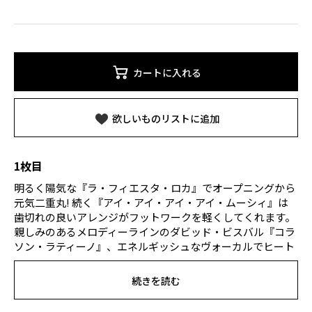
カートに入れる
欲しいものリストに追加
1枚目
明るく陽気な『ラ・フィエスタ・ロカ』でオープニングから
元気二重丸! 続く『アイ・アイ・アイ・アイ・ムーシィ』は
歯切れの良いアレンジがフットワークを軽くしてくれます。
親しみのあるメロディーラインのダビッド・ビスバル『コラ
ソン・ラティーノ』、エネルギッシュなヴォーカルでヒート
アップ間違いなしの『エブリバディ・サルサ』、情熱的な
『マンボ・マンボ』、カーニバル風の『ホット・ホット・ホ
続きを読む
ット』など前半からハッピーなナンバーが目白押しでパーテ
ィームード満載! 踊り出したらもう止まらなくなりそうな