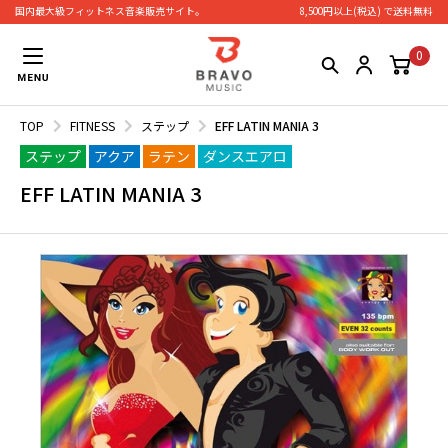
国内最大級フィットネス⾳楽販売サイト。
8,500円以上(税込) で送料無料
0
TOP
FITNESS
ステップ
EFF LATIN MANIA 3
ステップ
アクア
ラテン
ダンスエアロ
EFF LATIN MANIA 3