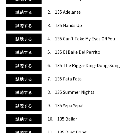
目『サマー・ナイツ』で少し落着きを取戻し、『Yepa Yepa!
』『Bailar』のギターとパーカッションの掛合いでまたまた
2. 135 Adelante
試聴する
サンバの世界へ！ 13曲目からラストにかけては「これぞラ
テン! 」っていう曲で最後まで突っ走ります。BPM135均一で
3. 135 Hands Up
試聴する
使いやすさ○。ステップ、ローインパクト、ピッチ調整でア
クア、筋コン、シニアにも。なにしろ聴いているだけでエネ
4. 135 Can't Take My Eyes Off You
試聴する
ルギーが湧き出してきて嬉しくなっちゃいます。自信を持っ
てオススメします！
5. 135 El Baile Del Perrito
試聴する
6. 135 The Rigga-Ding-Dong-Song
試聴する
7. 135 Pata Pata
試聴する
8. 135 Summer Nights
試聴する
9. 135 Yepa Yepa!
試聴する
10. 135 Bailar
試聴する
11. 135 Ding Dong
試聴する