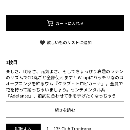
カートに入れる
欲しいものリストに追加
1枚目
楽しさ、明るさ、元気よさ、そしてちょっぴり哀愁のラテン
のリズムでCD丸ごと全部使えます！ W-upにバッチリなのは
オープニングを飾るワム『クラブ・トロピカーナ』。全員で
花を持って踊っちゃいましょう。センチメンタル系
『Adelante』、歌詞に合わせて手を挙げたくなっちゃう
『ハンズ・アップ』。開始直後から一気にのりのりモードに
突入っ! ハッピー南米系にアレンジされた『君の瞳に恋して
続きを読む
る』、お祭りみたいな『El Baile Del Perrito』、弾むような
ビート『The Rigga-Ding-Dong-Song』等々、レッスン序盤
で既にテンションは最高潮に！ ラブラブ夕暮れモードの8曲
1. 135 Club Tropicana
試聴する