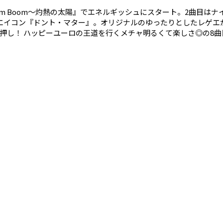
om Boom～灼熱の太陽』でエネルギッシュにスタート。2曲目は
エイコン『ドント・マター』。オリジナルのゆったりとしたレゲエが
押し！ ハッピーユーロの王道を行くメチャ明るくて楽しさ◎の8
キウキ度100%の『ココ・ロック』。スピード感満点のアース・ウ
けは最後に登場する『アリ・ボンバイエ』。燃える闘魂アントニオ
が流れ出せばもう誰もがエキサイト間違いなし！ はっきり言ってカ