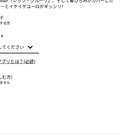
W&F『レッツ・グルーヴ』、そして郷ひろみがカバーした
ーとイケイケユーロがギッシリ!
ド
する方
ます
アプリとは？(必読)
しむ方）
ません