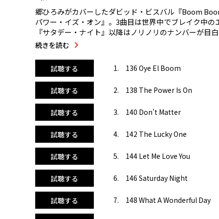
郷ひろみがカバーしたダビッド・ビスバル『Boom Bo
パワー・イズ・オン』。3曲目は世界中でブレイク中の
『サタデー・ナイト』以降はノリノリのナンバーが目白
バー1のアヴリル・ラヴィーン『ガールフレンド』。ウ
続きを読む
りジョギングが楽しめるセレクション！ そして極めつ
ね。「ファイト！」の掛け声と共にあの有名なメロディー
1. 136 Oye El Boom
試聴する
ンバイエ』でキマリです!
2. 138 The Power Is On
試聴する
3. 140 Don't Matter
試聴する
4. 142 The Lucky One
試聴する
5. 144 Let Me Love You
試聴する
6. 146 Saturday Night
試聴する
7. 148 What A Wonderful Day
試聴する