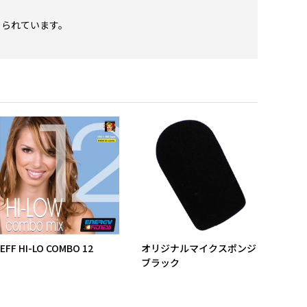
じられています。
。
EFF HI-LO COMBO 12
オリジナルマイクスポンジ
BO:T
ブラック
- 16