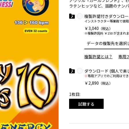
アヴリル『ガールフレンド』、E
ラテンヒッツなど、話題のナンバ
複製許諾付きダウンロー
インストラクター等業務で使用
￥3,040
（税込）
※複製許諾料 ￥150 が含まれ
複製許諾とは？
専用
ダウンロード (個人で楽
※
専用アプリでのご利用はでき
￥2,890
（税込）
1枚目:
試聴する