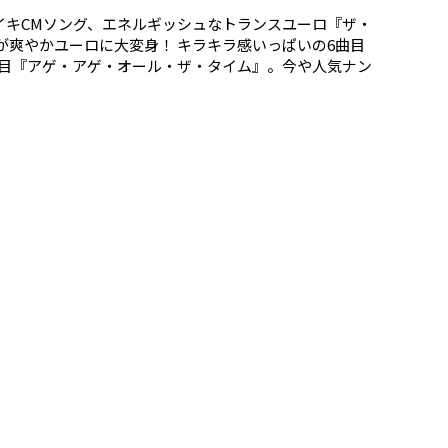
ナイキCMソング、エネルギッシュなトランスユーロ『ザ・
爽やかユーロに大変身！ キラキラ感いっぱいの6曲目
曲目『アゲ・アゲ・オール・ザ・タイム』。今や人気ナン
ィンド&ファイアー『レッツ・グルーヴ』など、思いっき
猪木のテーマソングと言ったほうがわかりやすいです
ッコよすぎ!! もうレッスン最後のまとめは『アリ・ボ