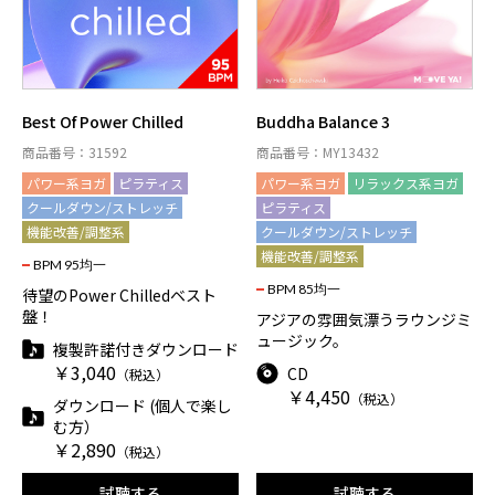
Best Of Power Chilled
Buddha Balance 3
商品番号：31592
商品番号：MY13432
パワー系ヨガ
ピラティス
パワー系ヨガ
リラックス系ヨガ
クールダウン/ストレッチ
ピラティス
機能改善/調整系
クールダウン/ストレッチ
機能改善/調整系
BPM 95均一
BPM 85均一
待望のPower Chilledベスト
盤！
アジアの雰囲気漂うラウンジミ
ュージック。
複製許諾付きダウンロード
￥3,040
CD
（税込）
￥4,450
（税込）
ダウンロード (個人で楽し
む方）
￥2,890
（税込）
試聴する
試聴する