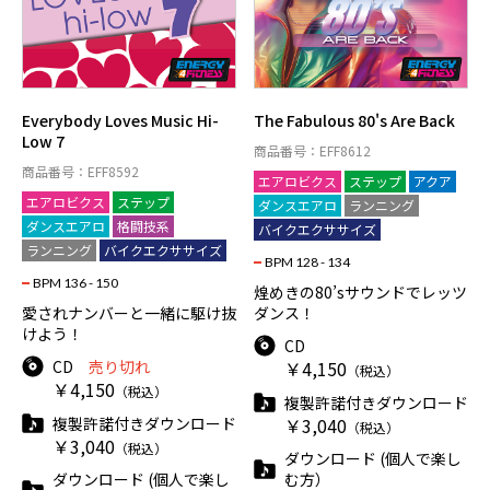
Everybody Loves Music Hi-
The Fabulous 80's Are Back
Low 7
商品番号：EFF8612
商品番号：EFF8592
エアロビクス
ステップ
アクア
エアロビクス
ステップ
ダンスエアロ
ランニング
ダンスエアロ
格闘技系
バイクエクササイズ
ランニング
バイクエクササイズ
BPM 128 - 134
BPM 136 - 150
煌めきの80’sサウンドでレッツ
愛されナンバーと一緒に駆け抜
ダンス！
けよう！
CD
CD
売り切れ
￥4,150
（税込）
￥4,150
（税込）
複製許諾付きダウンロード
複製許諾付きダウンロード
￥3,040
（税込）
￥3,040
（税込）
ダウンロード (個人で楽し
ダウンロード (個人で楽し
む方）