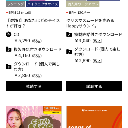
ランニング
バイクエクササイズ
個人用ワークアウト
BPM 136 - 160
BPM 150均一
【3枚組】あなたはどのテイス
クリスマスムードを高める
トが好き？
Happyサウンド。
CD
複製許諾付きダウンロード
￥5,290
￥3,040
（税込）
（税込）
ダウンロード (個人で楽し
複製許諾付きダウンロード
む方）
￥4,160
（税込）
￥2,890
（税込）
ダウンロード (個人で楽し
む方）
￥3,860
（税込）
試聴する
試聴する