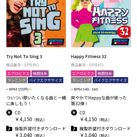
Try Not To Sing 3
Happy Fitness 32
商品番号：EFF8492
商品番号：EFF8472
エアロビクス
格闘技系
エアロビクス
格闘技系
ランニング
バイクエクササイズ
ランニング
バイクエクササイズ
BPM 150均一
BPM 140 - 160
ついつい歌いたくなる曲と一緒
爽やかでHappyな曲が揃った
に楽しもう！
第32弾！
CD
CD
￥4,150
￥4,150
（税込）
（税込）
複製許諾付きダウンロード
複製許諾付きダウンロード
￥3,040
￥3,040
（税込）
（税込）