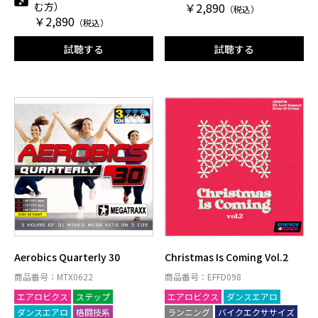
む方）
￥2,890
（税込）
￥2,890
（税込）
試聴する
試聴する
Aerobics Quarterly 30
Christmas Is Coming Vol.2
商品番号：MTX0622
商品番号：EFFD098
エアロビクス
ステップ
エアロビクス
ダンスエアロ
ダンスエアロ
格闘技系
ランニング
バイクエクササイズ