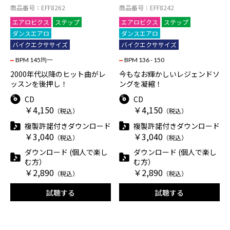
商品番号：EFF8262
商品番号：EFF8242
エアロビクス
ステップ
エアロビクス
ステップ
ダンスエアロ
ダンスエアロ
バイクエクササイズ
バイクエクササイズ
BPM 145均一
BPM 136 - 150
2000年代以降のヒット曲がレ
今もなお輝かしいレジェンドソ
ッスンを後押し！
ングを凝縮！
CD
CD
￥4,150
￥4,150
（税込）
（税込）
複製許諾付きダウンロード
複製許諾付きダウンロード
￥3,040
￥3,040
（税込）
（税込）
ダウンロード (個人で楽し
ダウンロード (個人で楽し
む方）
む方）
￥2,890
￥2,890
（税込）
（税込）
試聴する
試聴する