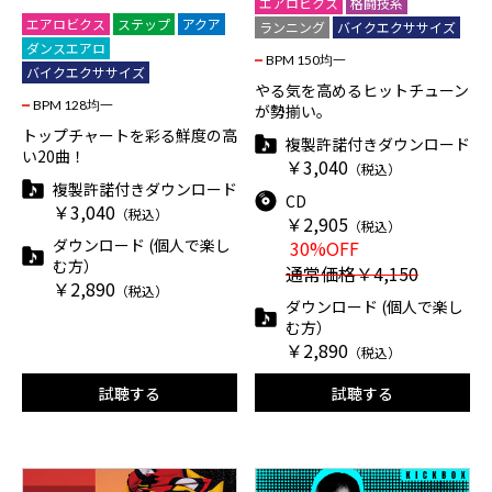
エアロビクス
格闘技系
エアロビクス
ステップ
アクア
ランニング
バイクエクササイズ
ダンスエアロ
BPM 150均一
バイクエクササイズ
やる気を高めるヒットチューン
BPM 128均一
が勢揃い。
トップチャートを彩る鮮度の高
複製許諾付きダウンロード
い20曲！
￥3,040
（税込）
複製許諾付きダウンロード
CD
￥3,040
（税込）
￥2,905
（税込）
ダウンロード (個人で楽し
30%OFF
む方）
通常価格￥4,150
￥2,890
（税込）
ダウンロード (個人で楽し
む方）
￥2,890
（税込）
試聴する
試聴する