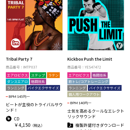
Tribal Party 7
Kickbox Push the Limit
商品番号：IMTP037
商品番号：YES47472
エアロビクス
ステップ
ラテン
エアロビクス
格闘技系
ダンスエアロ
格闘技系
筋トレ/コアトレーニング
ランニング
バイクエクササイズ
ランニング
バイクエクササイズ
個人用ワークアウト
BPM 145均一
BPM 140均一
ビートが主役のトライバルサウ
ンド！
士気を高めるクールなエレクト
リックサウンド
CD
￥4,150
複製許諾付きダウンロード
（税込）