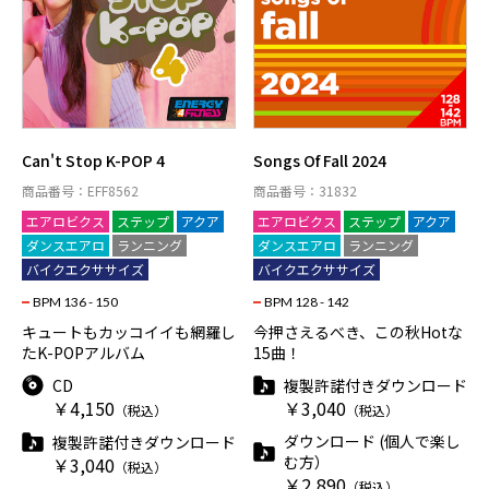
Can't Stop K-POP 4
Songs Of Fall 2024
商品番号：EFF8562
商品番号：31832
エアロビクス
ステップ
アクア
エアロビクス
ステップ
アクア
ダンスエアロ
ランニング
ダンスエアロ
ランニング
バイクエクササイズ
バイクエクササイズ
BPM 136 - 150
BPM 128 - 142
キュートもカッコイイも網羅し
今押さえるべき、この秋Hotな
たK-POPアルバム
15曲！
CD
複製許諾付きダウンロード
￥4,150
￥3,040
（税込）
（税込）
ダウンロード (個人で楽し
複製許諾付きダウンロード
む方）
￥3,040
（税込）
￥2,890
（税込）