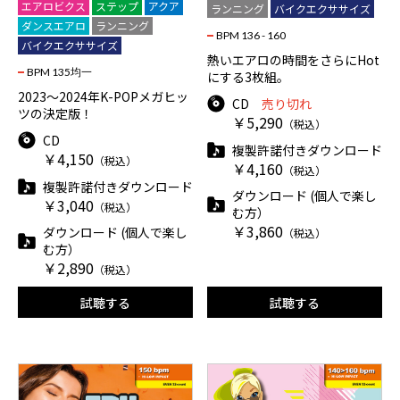
エアロビクス
ステップ
アクア
ランニング
バイクエクササイズ
ダンスエアロ
ランニング
BPM 136 - 160
バイクエクササイズ
熱いエアロの時間をさらにHot
BPM 135均一
にする3枚組。
2023〜2024年K-POPメガヒッ
CD
売り切れ
ツの決定版！
￥5,290
（税込）
CD
複製許諾付きダウンロード
￥4,150
（税込）
￥4,160
（税込）
複製許諾付きダウンロード
ダウンロード (個人で楽し
￥3,040
（税込）
む方）
￥3,860
ダウンロード (個人で楽し
（税込）
む方）
￥2,890
（税込）
試聴する
試聴する