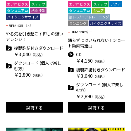
エアロビクス
ステップ
エアロビクス
ステップ
アクア
ダンスエアロ
格闘技系
ダンスエアロ
シニア
バイクエクササイズ
筋トレ/コアトレーニング
ランニング
バイクエクササイズ
BPM 135 - 145
BPM 130均一
やる気を引き起こす押しの強い
アレンジ！
踊らずにはいられない！ショー
ト動画常連曲
複製許諾付きダウンロード
￥3,040
CD
（税込）
￥4,150
（税込）
ダウンロード (個人で楽し
む方）
複製許諾付きダウンロード
￥2,890
￥3,040
（税込）
（税込）
ダウンロード (個人で楽し
む方）
￥2,890
（税込）
試聴する
試聴する