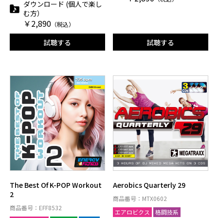
ダウンロード (個人で楽し
む方）
￥2,890
（税込）
試聴する
試聴する
The Best Of K-POP Workout
Aerobics Quarterly 29
2
商品番号：MTX0602
商品番号：EFF8532
エアロビクス
格闘技系