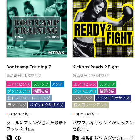
Bootcamp Training 7
Kickbox Ready 2 Fight
商品番号：MX22402
商品番号：YES47282
エアロビクス
ステップ
アクア
エアロビクス
ステップ
ダンスエアロ
格闘技系
ダンスエアロ
格闘技系
筋トレ/コアトレーニング
ランニング
バイクエクササイズ
ランニング
バイクエクササイズ
個人用ワークアウト
BPM 135均一
BPM 140均一
クールにアレンジされた最新ト
パワフルなサウンドがレッスン
ラック２４曲。
を後押し！
CD
複製許諾付きダウンロード