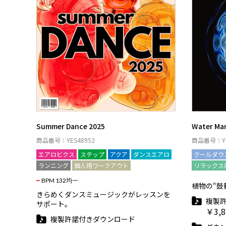
Summer Dance 2025
Water Ma
商品番号：YES48952
商品番号：Y0
エアロビクス
ステップ
アクア
ダンスエアロ
クールダウ
ランニング
個人用ワークアウト
リラックス
BPM 132均一
植物の“鼓
きらめくダンスミュージックがレッスンを
複製
サポート。
￥3,8
複製許諾付きダウンロード