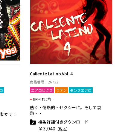
Caliente Latino Vol. 4
商品番号：26732
ロ
エアロビクス
ラテン
ダンスエアロ
BPM 135均一
熱く・情熱的・セクシーに。そして哀
愁・・
を動かす！
複製許諾付きダウンロード
￥3,040
（税込）