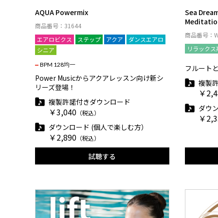
AQUA Powermix
Sea Dream
Meditatio
商品番号：31644
商品番号：WS
エアロビクス
ステップ
アクア
ダンスエアロ
リラックス
シニア
BPM 128均一
フルート
Power Musicからアクアレッスン向け新シ
複製
リーズ登場！
￥2,4
複製許諾付きダウンロード
ダウン
￥3,040
（税込）
￥2,3
ダウンロード (個人で楽しむ方）
￥2,890
（税込）
試聴する