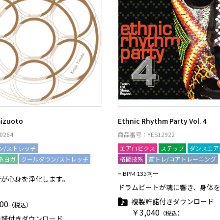
mizuoto
Ethnic Rhythm Party Vol. 4
264
商品番号：YES12922
ン/ストレッチ
リラックス系ヨガ
エアロビクス
ステップ
ダンスエア
系ヨガ
クールダウン/ストレッチ
格闘技系
筋トレ/コアトレーニング
BPM 135均一
音が心身を浄化します。
ドラムビートが魂に響き、身体
複製許諾付きダウンロード
00
（税込）
￥3,040
（税込）
許諾付きダウンロード