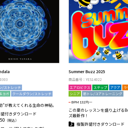
ndala
Summer Buzz 2025
303
商品番号：YES14022
ン/ストレッチ
リラックス系ヨガ
エアロビクス
ステップ
アクア
ラ
系ヨガ
クールダウン/ストレッチ
シニア
筋トレ/コアトレーニング
BPM 132均一
動”が教えてくれる生命の神秘。
この夏のレッスンを盛り上げるBu
許諾付きダウンロード
ズ最新作！
50
（税込）
複製許諾付きダウンロード