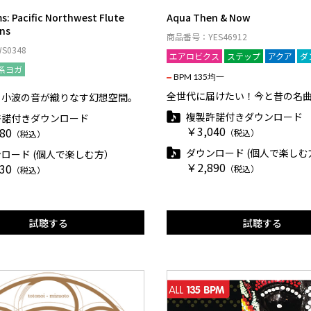
s: Pacific Northwest Flute
Aqua Then & Now
ns
商品番号：YES46912
0348
エアロビクス
ステップ
アクア
ダ
系ヨガ
BPM 135均一
全世代に届けたい！今と昔の名
と小波の音が織りなす幻想空間。
複製許諾付きダウンロード
許諾付きダウンロード
￥3,040
80
（税込）
（税込）
ダウンロード (個人で楽しむ
ロード (個人で楽しむ方）
￥2,890
30
（税込）
（税込）
試聴する
試聴する