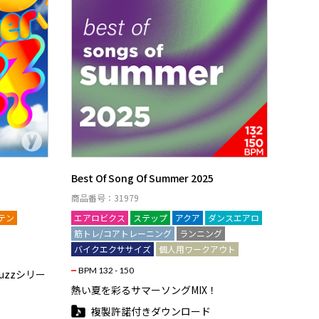
Best Of Song Of Summer 2025
商品番号：31979
テン
エアロビクス
ステップ
アクア
ダンスエアロ
筋トレ/コアトレーニング
ランニング
バイクエクササイズ
個人用ワークアウト
BPM 132 - 150
zzシリー
熱い夏を彩るサマーソングMIX！
複製許諾付きダウンロード