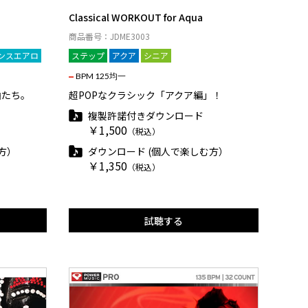
Classical WORKOUT for Aqua
商品番号：JDME3003
ンスエアロ
ステップ
アクア
シニア
BPM 125均一
曲たち。
超POPなクラシック「アクア編」！
複製許諾付きダウンロード
￥1,500
（税込）
方）
ダウンロード (個人で楽しむ方）
￥1,350
（税込）
試聴する