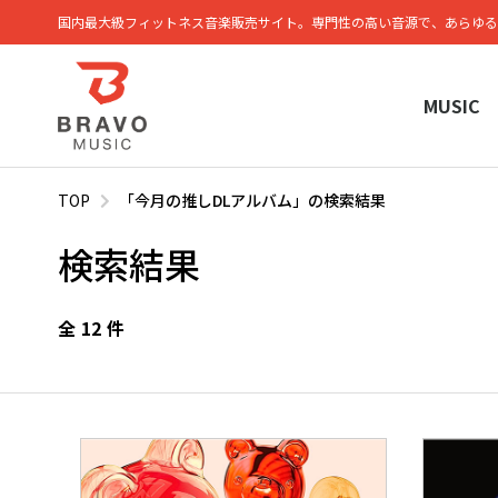
国内最大級フィットネス⾳楽販売サイト。専⾨性の⾼い⾳源で、あらゆる
MUSIC
TOP
「今月の推しDLアルバム」の検索結果
検索結果
全
12
件