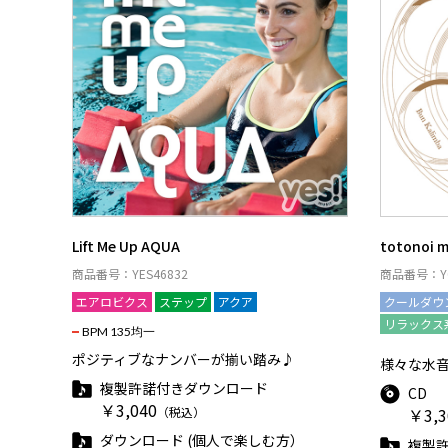
Lift Me Up AQUA
totonoi 
商品番号：YES46832
商品番号：Y0
エアロビクス
ステップ
アクア
クールダウ
リラックス
BPM 135均一
ポジティブなナンバーが揃い踏み♪
様々な水
複製許諾付きダウンロード
CD
￥3,040
（税込）
￥3,3
ダウンロード (個人で楽しむ方）
複製