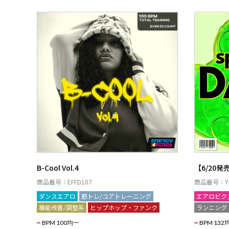
B-Cool Vol.4
【6/20発売】
商品番号：EFFD107
商品番号：YE
ダンスエアロ
筋トレ/コアトレーニング
エアロビク
機能改善/調整系
ヒップホップ・ファンク
ランニング
BPM 100均一
BPM 132