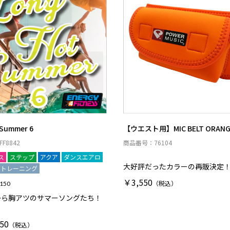
 Summer 6
【ウエスト用】MIC BELT ORANG
F8842
商品番号：76104
ス
ステップ
アクア
ダンスエアロ
大好評だったカラーの再販決定
アトレーニング
￥3,550
（税込）
 150
から胸アツのサマーソングたち！
50
（税込）