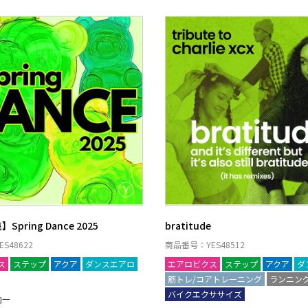
Spring Dance 2025
bratitude
S48622
商品番号：YES48512
ス
ステップ
アクア
ダンスエアロ
エアロビクス
ステップ
アクア
ダ
筋トレ/コアトレーニング
ランニン
バイクエクササイズ
均一