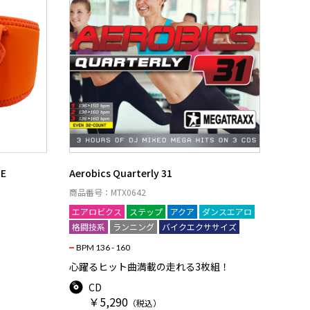
E
Aerobics Quarterly 31
商品番号：MTX0642
エアロビクス
ステップ
アクア
ダンスエアロ
！
格闘技系
ランニング
バイクエクササイズ
BPM 136 - 160
心躍るヒット曲満載の走れる3枚組！
CD
￥5,290
（税込）