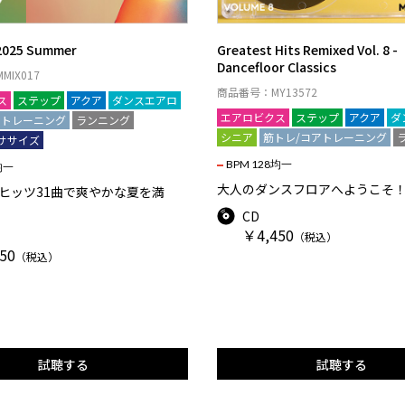
2025 Summer
Greatest Hits Remixed Vol. 8 -
Dancefloor Classics
MIX017
商品番号：MY13572
ス
ステップ
アクア
ダンスエアロ
エアロビクス
ステップ
アクア
ダ
アトレーニング
ランニング
シニア
筋トレ/コアトレーニング
ササイズ
BPM 128均一
均一
大人のダンスフロアへようこそ
ヒッツ31曲で爽やかな夏を満
CD
￥4,450
（税込）
50
（税込）
試聴する
試聴する