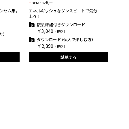
BPM 132均一
アンセム集。
エネルギッシュなダンスビートで気分
上々！
複製許諾付きダウンロード
￥3,040
（税込）
方）
ダウンロード (個人で楽しむ方）
￥2,890
（税込）
試聴する