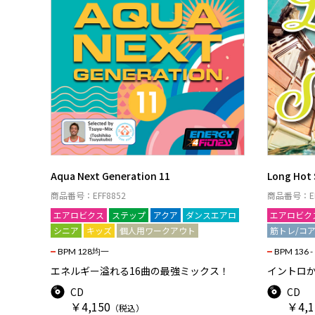
Aqua Next Generation 11
Long Hot
商品番号：EFF8852
商品番号：EF
エアロビクス
ステップ
アクア
ダンスエアロ
エアロビク
シニア
キッズ
個人用ワークアウト
筋トレ/コ
BPM 128均一
BPM 136 -
エネルギー溢れる16曲の最強ミックス！
イントロ
CD
CD
￥4,150
￥4,1
（税込）