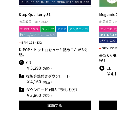
Step Quarterly 31
Megamix 
商品番号：MTX0632
商品番号：IM
エアロビクス
ステップ
アクア
ダンスエアロ
エアロビク
筋トレ/コアトレーニング
筋トレ/コ
バイクエク
BPM 128 - 132
BPM 135
K-POPとヒット曲をュッと詰めこんだ3枚
組。
最新&人気
喫！
CD
￥5,290
CD
（税込）
￥4,1
複製許諾付きダウンロード
￥4,160
（税込）
ダウンロード (個人で楽しむ方）
￥3,860
（税込）
試聴する