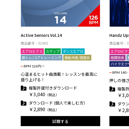
Active Seniors Vol.14
Handz Up!
商品番号：31965
商品番号：31
エアロビクス
ステップ
ダンスエアロ
エアロビク
筋トレ/コアトレーニング
機能改善/調整系
格闘技系
バイクエク
BPM 126均一
BPM 140 -
心温まるヒット曲満載！レッスンを最高に
盛り上げる！
押しの強さ
複製許諾付きダウンロード
複製
￥3,040
￥3,0
（税込）
ダウンロード (個人で楽しむ方）
ダウン
￥2,890
￥2,8
（税込）
試聴する