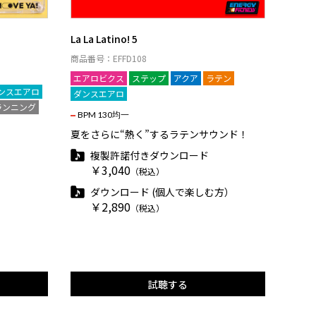
La La Latino! 5
商品番号：EFFD108
エアロビクス
ステップ
アクア
ラテン
ンスエアロ
ダンスエアロ
ランニング
BPM 130均一
夏をさらに“熱く”するラテンサウンド！
！
複製許諾付きダウンロード
￥3,040
（税込）
ダウンロード (個人で楽しむ方）
￥2,890
（税込）
試聴する