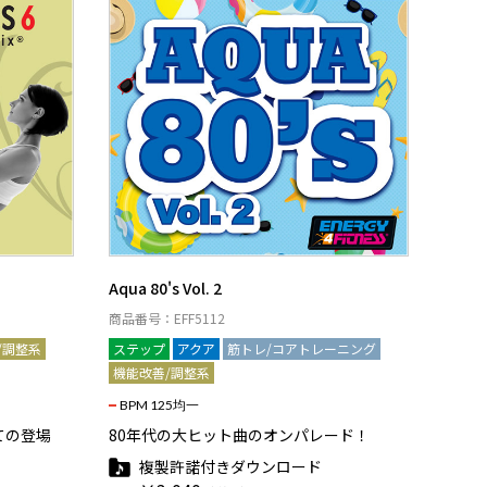
Aqua 80's Vol. 2
商品番号：EFF5112
/調整系
ステップ
アクア
筋トレ/コアトレーニング
機能改善/調整系
BPM 125均一
ての登場
80年代の大ヒット曲のオンパレード！
複製許諾付きダウンロード