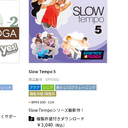
Slow Tempo 5
商品番号：EFF5582
トレッチ
アクア
シニア
筋トレ/コアトレーニング
機能改善/調整系
BPM 100 - 114
Slow Tempoシリーズ最新作！
しくサポー
複製許諾付きダウンロード
￥3,040
（税込）