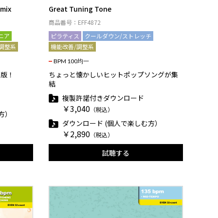
amix
Great Tuning Tone
商品番号：EFF4872
ニア
ピラティス
クールダウン/ストレッチ
調整系
機能改善/調整系
BPM 100均一
ト版！
ちょっと懐かしいヒットポップソングが集
結
複製許諾付きダウンロード
￥3,040
（税込）
方）
ダウンロード (個人で楽しむ方）
￥2,890
（税込）
試聴する