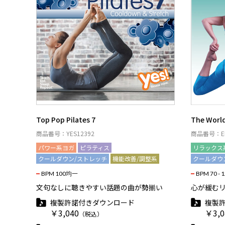
Top Pop Pilates 7
The World
商品番号：YES12392
商品番号：EF
パワー系ヨガ
ピラティス
リラックス
クールダウン/ストレッチ
機能改善/調整系
クールダウ
BPM 100均一
BPM 70 - 
文句なしに聴きやすい話題の曲が勢揃い
心が緩む
複製許諾付きダウンロード
複製
￥3,040
￥3,0
（税込）