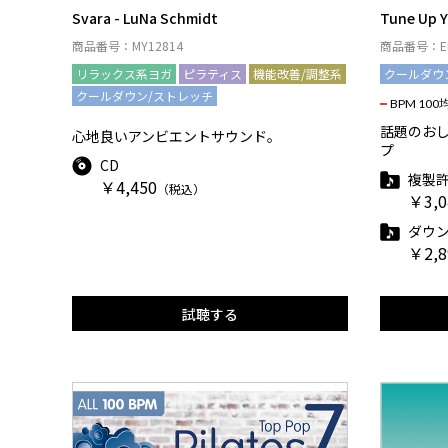
Svara - LuNa Schmidt
Tune Up Y
商品番号：MY12814
商品番号：EF
リラックス系ヨガ
ピラティス
機能改善/調整系
クールダウ
クールダウン/ストレッチ
BPM 100
話題のお
心地良いアンビエントサウンド。
プ
CD
複製
￥4,450
（税込）
￥3,0
ダウン
￥2,8
試聴する