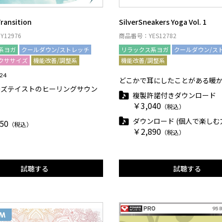
Transition
SilverSneakers Yoga Vol. 1
12976
商品番号：YES12782
系ヨガ
クールダウン/ストレッチ
リラックス系ヨガ
クールダウン/ス
クササイズ
機能改善/調整系
機能改善/調整系
124
どこかで耳にしたことがある暖
ーズテイストのヒーリングサウン
複製許諾付きダウンロード
￥3,040
（税込）
ダウンロード (個人で楽しむ
50
（税込）
￥2,890
（税込）
試聴する
試聴する