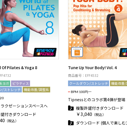
 Of Pilates & Yoga 8
Tune Up Your Body! Vol. 4
F4732
商品番号：EFF4532
系ヨガ
ピラティス
クールダウン/ストレッチ
機能改善/
ン/ストレッチ
機能改善/調整系
BPM 100均一
120
Tipnessとのコラボ第4弾が登場
リラクゼーションスペースへ
複製許諾付きダウンロード
￥3,040
許諾付きダウンロード
（税込）
40
（税込）
ダウンロード (個人で楽しむ