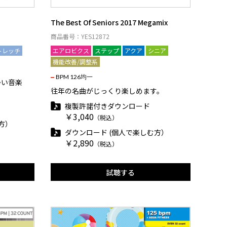
The Best Of Seniors 2017 Megamix
商品番号：YES12872
トレッチ
エアロビクス
ステップ
アクア
シニア
機能改善/調整系
BPM 126均一
かい音楽
往年の名曲がじっくり楽しめます。
複製許諾付きダウンロード
￥3,040
（税込）
方）
ダウンロード (個人で楽しむ方）
￥2,890
（税込）
試聴する