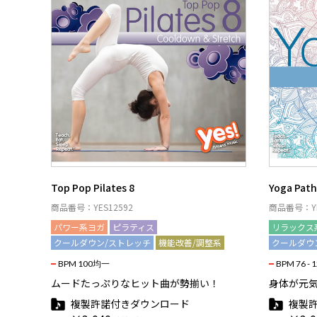
Top Pop Pilates 8
Yoga Path
商品番号：YES12592
商品番号：YE
パワー系ヨガ
ピラティス
リラックス
クールダウン/ストレッチ
機能改善/調整系
クールダウ
BPM 100均一
BPM 76 - 
ムードたっぷりなヒット曲が勢揃い！
身体が元
複製許諾付きダウンロード
複製