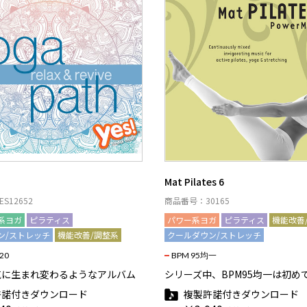
Mat Pilates 6
S12652
商品番号：30165
系ヨガ
ピラティス
パワー系ヨガ
ピラティス
機能改善
ン/ストレッチ
機能改善/調整系
クールダウン/ストレッチ
120
BPM 95均一
気に生まれ変わるようなアルバム
シリーズ中、BPM95均一は初め
許諾付きダウンロード
複製許諾付きダウンロード