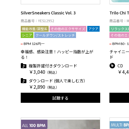
SilverSneakers Classic Vol. 3
Trilo Chi 
商品番号：YES12952
商品番号：MY
機能改善/調整系
その他のエクササイズ
アクア
リラックス
シニア
クールダウン/ストレッチ
その他のエ
BPM 126均一
BPM 80 - 
幸福感、感染注意！ハッピー指数が上が
チャイニ
る！
ド
複製許諾付きダウンロード
CD
￥3,040
￥4,4
（税込）
ダウンロード (個人で楽しむ方）
￥2,890
（税込）
試聴する