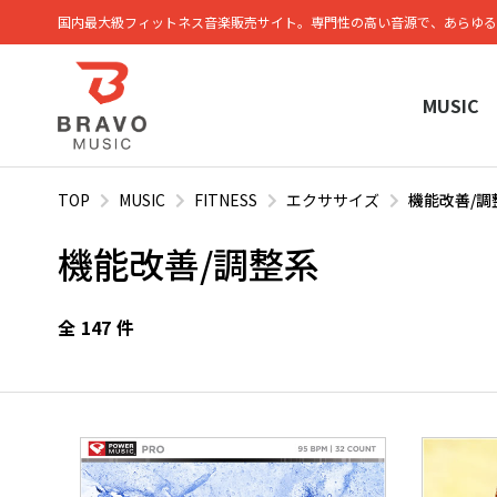
国内最大級フィットネス⾳楽販売サイト。専⾨性の⾼い⾳源で、あらゆる
MUSIC
TOP
MUSIC
FITNESS
エクササイズ
機能改善/調
機能改善/調整系
全
147
件