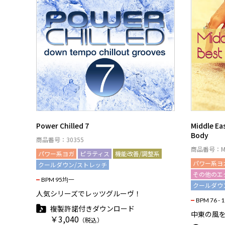
Power Chilled 7
Middle Eas
Body
商品番号：30355
商品番号：MX
パワー系ヨガ
ピラティス
機能改善/調整系
パワー系ヨ
クールダウン/ストレッチ
その他のエ
BPM 95均一
クールダウ
人気シリーズでレッツグルーヴ！
BPM 76 - 
複製許諾付きダウンロード
中東の風
￥3,040
（税込）