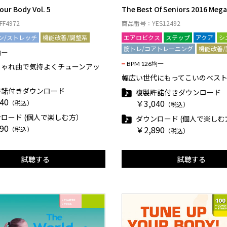
our Body Vol. 5
The Best Of Seniors 2016 Meg
F4972
商品番号：YES12492
ン/ストレッチ
機能改善/調整系
エアロビクス
ステップ
アクア
シ
筋トレ/コアトレーニング
機能改善/
均一
BPM 126均一
しゃれ曲で気持よくチューンアッ
幅広い世代にもってこいのベス
許諾付きダウンロード
複製許諾付きダウンロード
40
￥3,040
（税込）
（税込）
ロード (個人で楽しむ方）
ダウンロード (個人で楽しむ
90
￥2,890
（税込）
（税込）
試聴する
試聴する