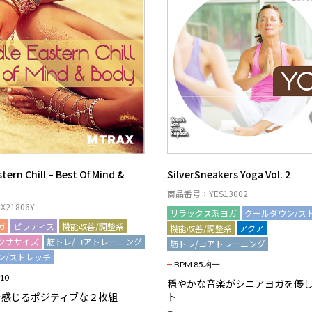
tern Chill – Best Of Mind &
SilverSneakers Yoga Vol. 2
商品番号：YES13002
21806Y
リラックス系ヨガ
クールダウン/ス
ガ
ピラティス
機能改善/調整系
機能改善/調整系
アクア
クササイズ
筋トレ/コアトレーニング
筋トレ/コアトレーニング
ン/ストレッチ
BPM 85均一
110
穏やかな音楽がシニアヨガを優
を感じるポジティブな２枚組
ト