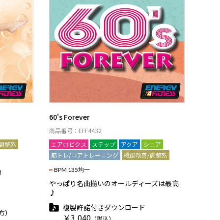
60's Forever
商品番号：EFF4432
調整系
エアロビクス
ステップ
アクア
シニア
筋トレ/コアトレーニング
機能改善/調整系
BPM 135均一
！
やっぱり名曲揃いのオールディーズは最高
♪
複製許諾付きダウンロード
方）
￥3,040
（税込）